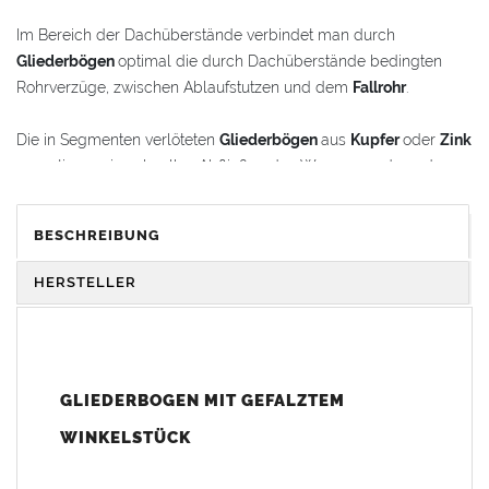
Im Bereich der Dachüberstände verbindet man durch
Gliederbögen
optimal die durch Dachüberstände bedingten
Rohrverzüge, zwischen Ablaufstutzen und dem
Fallrohr
.
Die in Segmenten verlöteten
Gliederbögen
aus
Kupfer
oder
Zink
garantieren ein schnelles Abfließen des Wassers und werden
gleichzeitig als schmückende Stilelemente im
Renovierungsbereich oder bei Neubauten verwendet.
BESCHREIBUNG
Der
Gliederbogen
besteht aus dem Segmentbogen und einem
HERSTELLER
Winkelstück, das sich 100 mm in den Bogen hineinschieben
lässt. Somit ist eine schnelle und einfache Anpassung und
Montage der Fallrohranschlüsse garantiert.
GLIEDERBOGEN MIT GEFALZTEM
Der
Gliederbogen
wird mit einem gefalztem Standard-
Winkelstück geliefert. Auf Wunsch kann das Winkelstück auch
WINKELSTÜCK
als Schmuckbogen (Schweizer, Classico, Renaissance,
Drachenkopf) geliefert werden (den Aufpreis für Schmuckbögen