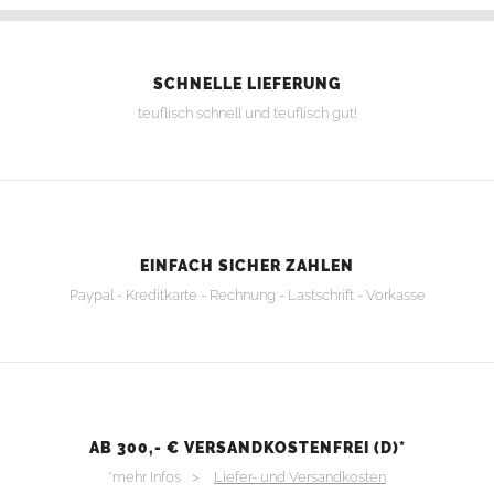
SCHNELLE LIEFERUNG
teuflisch schnell und teuflisch gut!
EINFACH SICHER ZAHLEN
Paypal - Kreditkarte - Rechnung - Lastschrift - Vorkasse
AB 300,- € VERSANDKOSTENFREI (D)*
*mehr Infos >
Liefer- und Versandkosten