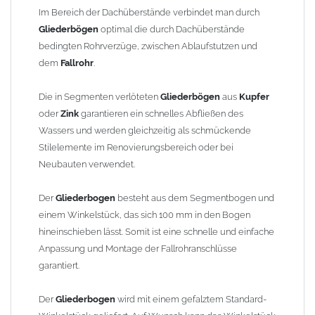
finden Sie im Shop unter "Zulage Winkelstück").
Im Bereich der Dachüberstände verbindet man durch
Gliederbögen
optimal die durch Dachüberstände
Die Ausladung wird von Mitte Stutzen bis Mitte Fallrohr
bedingten Rohrverzüge, zwischen Ablaufstutzen und
gemessen. Ab 1300mm Ausladung werden die Gliederbögen 2-
dem
Fallrohr
.
teilig geliefert.
Die in Segmenten verlöteten
Gliederbögen
aus
Kupfer
Lieferzeit: ca. 1-2 Wochen nach Zahlungseingang
oder
Zink
garantieren ein schnelles Abfließen des
Wassers und werden gleichzeitig als schmückende
Sonderanfertigung: Artikel wird kundenspezifisch angefertigt -
Stilelemente im Renovierungsbereich oder bei
keine Rücknahme möglich!
Neubauten verwendet.
Der
Gliederbogen
besteht aus dem Segmentbogen und
einem Winkelstück, das sich 100 mm in den Bogen
hineinschieben lässt. Somit ist eine schnelle und einfache
Anpassung und Montage der Fallrohranschlüsse
garantiert.
Der
Gliederbogen
wird mit einem gefalztem Standard-