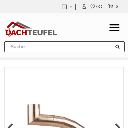
0
( 0 )
Dachrinne und Fallrohre
Werkzeuge und Löttechnik
Kugeln / Halbkugeln
Heuel Alu Dachtritte
Heuel Alu Schneefang
Kaminabdeckung