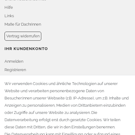
Hilfe
Links
Maße für Dachrinnen
Vertrag widerrufen
IHR KUNDENKONTO
Anmelden
Registrieren
Warenkorb
Wir verwenden Cookies und ähnliche Technologien auf unserer
Website und verarbeiten personenbezogene Daten von
Zur Kasse
Besucher:innen unserer Webseite (z.B. IP-Adresse), um z.B. Inhalte und
KONTAKT
Anzeigen zu personalisieren, Medien von Drittanbietern einzubinden
oder Zugriffe auf unsere Website zu analysieren. Die
Fa. Steffen Jost
Datenverarbeitung erfolgt erst durch gesetzte Cookies. Wir teilen
Söbrigener Weg 50
diese Daten mit Dritten, die wir in den Einstellungen benennen.
D-01796 Pirna
Die Datenverarbeitung kann mit Einwilligung oder aufgrund eines