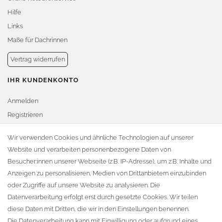
Hilfe
Links
Maße für Dachrinnen
Vertrag widerrufen
IHR KUNDENKONTO
Anmelden
Registrieren
Warenkorb
Wir verwenden Cookies und ähnliche Technologien auf unserer
Website und verarbeiten personenbezogene Daten von
Zur Kasse
Besucher:innen unserer Webseite (z.B. IP-Adresse), um z.B. Inhalte und
KONTAKT
Anzeigen zu personalisieren, Medien von Drittanbietern einzubinden
oder Zugriffe auf unsere Website zu analysieren. Die
Fa. Steffen Jost
Datenverarbeitung erfolgt erst durch gesetzte Cookies. Wir teilen
Söbrigener Weg 50
diese Daten mit Dritten, die wir in den Einstellungen benennen.
D-01796 Pirna
Die Datenverarbeitung kann mit Einwilligung oder aufgrund eines