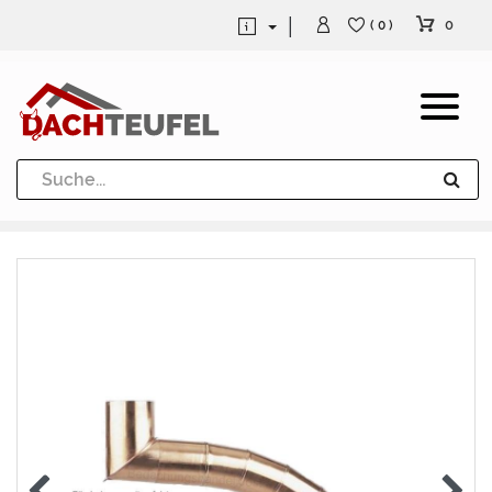
0
( 0 )
Dachrinne und Fallrohre
Werkzeuge und Löttechnik
Kugeln / Halbkugeln
Heuel Alu Dachtritte
Heuel Alu Schneefang
Kaminabdeckung