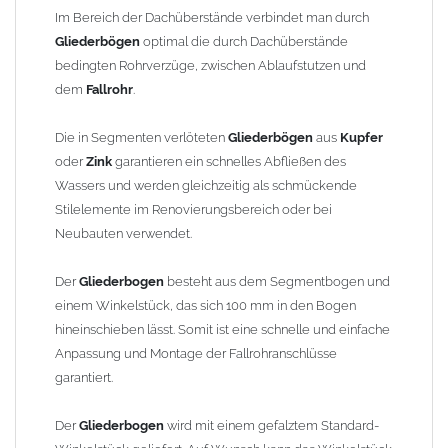
finden Sie im Shop unter "Zulage Winkelstück").
Im Bereich der Dachüberstände verbindet man durch
Gliederbögen
optimal die durch Dachüberstände
Die Ausladung wird von Mitte Stutzen bis Mitte Fallrohr
bedingten Rohrverzüge, zwischen Ablaufstutzen und
gemessen. Ab 1300mm Ausladung werden die Gliederbögen 2-
dem
Fallrohr
.
teilig geliefert.
Die in Segmenten verlöteten
Gliederbögen
aus
Kupfer
Lieferzeit: ca. 1-2 Wochen nach Zahlungseingang
oder
Zink
garantieren ein schnelles Abfließen des
Wassers und werden gleichzeitig als schmückende
Sonderanfertigung: Artikel wird kundenspezifisch angefertigt -
Stilelemente im Renovierungsbereich oder bei
keine Rücknahme möglich!
Neubauten verwendet.
Der
Gliederbogen
besteht aus dem Segmentbogen und
einem Winkelstück, das sich 100 mm in den Bogen
hineinschieben lässt. Somit ist eine schnelle und einfache
Anpassung und Montage der Fallrohranschlüsse
garantiert.
Der
Gliederbogen
wird mit einem gefalztem Standard-