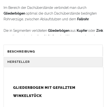
Im Bereich der Dachüberstände verbindet man durch
Gliederbögen
optimal die durch Dachüberstände bedingten
Rohrverzüge, zwischen Ablaufstutzen und dem
Fallrohr
.
Die in Segmenten verlöteten
Gliederbögen
aus
Kupfer
oder
Zink
garantieren ein schnelles Abfließen des Wassers und werden
gleichzeitig als schmückende Stilelemente im
Renovierungsbereich oder bei Neubauten verwendet.
BESCHREIBUNG
Der
Gliederbogen
besteht aus dem Segmentbogen und einem
HERSTELLER
Winkelstück, das sich 100 mm in den Bogen hineinschieben
lässt. Somit ist eine schnelle und einfache Anpassung und
Montage der Fallrohranschlüsse garantiert.
GLIEDERBOGEN MIT GEFALZTEM
Der
Gliederbogen
wird mit einem gefalztem Standard-
Winkelstück geliefert. Auf Wunsch kann das Winkelstück auch
WINKELSTÜCK
als Schmuckbogen (Schweizer, Classico, Renaissance,
Drachenkopf) geliefert werden (den Aufpreis für Schmuckbögen