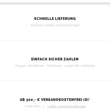
SCHNELLE LIEFERUNG
teuflisch schnell und teuflisch gut!
EINFACH SICHER ZAHLEN
Paypal - Kreditkarte - Rechnung - Lastschrift - Vorkasse
AB 300,- € VERSANDKOSTENFREI (D)*
*mehr Infos >
Liefer- und Versandkosten