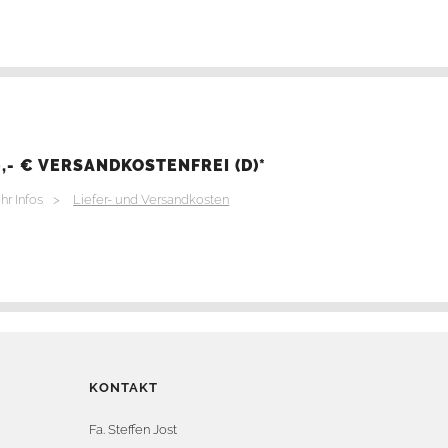
,- € VERSANDKOSTENFREI (D)*
hr Infos >
Liefer- und Versandkosten
KONTAKT
Fa. Steffen Jost