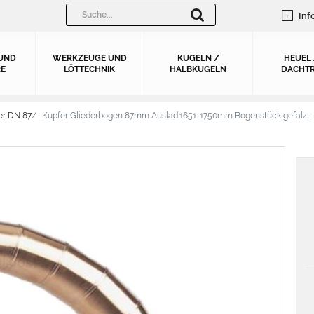
Inf
UND
WERKZEUGE UND
KUGELN /
HEUEL
E
LÖTTECHNIK
HALBKUGELN
DACHTR
er DN 87
Kupfer Gliederbogen 87mm Auslad.1651-1750mm Bogenstück gefalzt