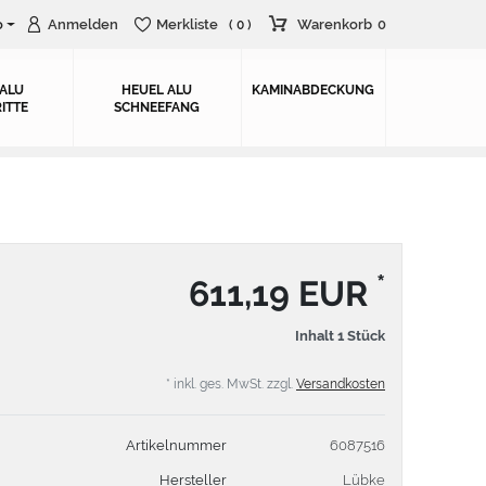
o
Anmelden
Merkliste
Warenkorb
0
( 0 )
 ALU
HEUEL ALU
KAMINABDECKUNG
ITTE
SCHNEEFANG
*
611,19 EUR
Inhalt
1
Stück
* inkl. ges. MwSt. zzgl.
Versandkosten
Artikelnummer
6087516
Hersteller
Lübke