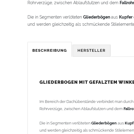
Rohrverzüge, zwischen Ablaufstutzen und dem
Fallroh
Die in Segmenten verlöteten
Gliederbögen
aus
Kupfer
und werden gleichzeitig als schmückende Stilelement
Der
Gliederbogen
besteht aus dem Segmentbogen und
hineinschieben lässt. Somit ist eine schnelle und einf
BESCHREIBUNG
HERSTELLER
Der
Gliederbogen
wird mit einem gefalztem Standard-
als Schmuckbogen (Schweizer, Classico, Renaissance, D
Schmuckbögen finden Sie im Shop unter "Zulage Winkel
GLIEDERBOGEN MIT GEFALZTEM WINK
Die Ausladung wird von Mitte Stutzen bis Mitte Fall
2-teilig geliefert.
Im Bereich der Dachüberstände verbindet man durc
Rohrverzüge, zwischen Ablaufstutzen und dem
Fallr
Lieferzeit: ca. 1-2 Wochen nach Zahlungseingang
Die in Segmenten verlöteten
Gliederbögen
aus
Kupf
Sonderanfertigung: Artikel wird kundenspezifisch ang
und werden gleichzeitig als schmückende Stileleme