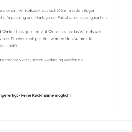
nd einem Winkelstück, das sich 100 mm in den Bogen
fache Anpassung und Montage der Fallrohranschlüsse garantiert.
d-Winkelstück geliefert. Auf Wunsch kann das Winkelstück
ance, Drachenkopf) geliefert werden (den Aufpreis für
elstück").
lrohr gemessen. Ab 1300mm Ausladung werden die
angefertigt - keine Rücknahme möglich!