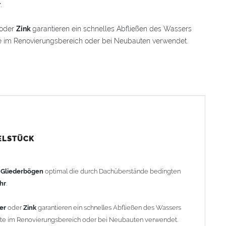
r
.
oder
Zink
garantieren ein schnelles Abfließen des Wassers
e im Renovierungsbereich oder bei Neubauten verwendet.
 einem Winkelstück, das sich 100 mm in den Bogen
ache Anpassung und Montage der Fallrohranschlüsse garantiert.
Winkelstück geliefert. Auf Wunsch kann das Winkelstück auch
rachenkopf) geliefert werden (den Aufpreis für
stück").
ELSTÜCK
rohr gemessen. Ab 1300mm Ausladung werden die Gliederbögen
h
Gliederbögen
optimal die durch Dachüberstände bedingten
ohr
.
er
oder
Zink
garantieren ein schnelles Abfließen des Wassers
efertigt - keine Rücknahme möglich!
nte im Renovierungsbereich oder bei Neubauten verwendet.