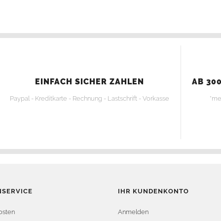
EINFACH SICHER ZAHLEN
AB 300
Paypal - Kreditkarte - Rechnung - Lastschrift - Vorkasse
*me
SERVICE
IHR KUNDENKONTO
osten
Anmelden