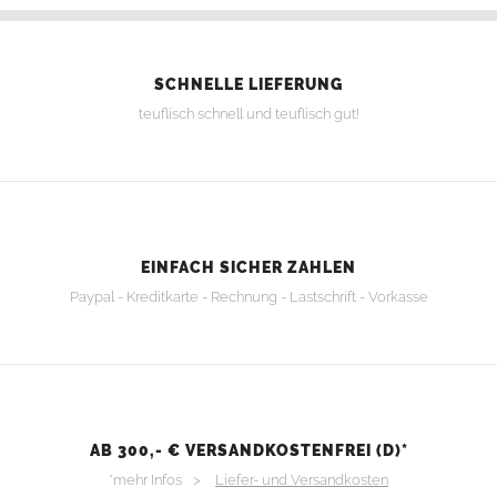
SCHNELLE LIEFERUNG
teuflisch schnell und teuflisch gut!
EINFACH SICHER ZAHLEN
Paypal - Kreditkarte - Rechnung - Lastschrift - Vorkasse
AB 300,- € VERSANDKOSTENFREI (D)*
*mehr Infos >
Liefer- und Versandkosten