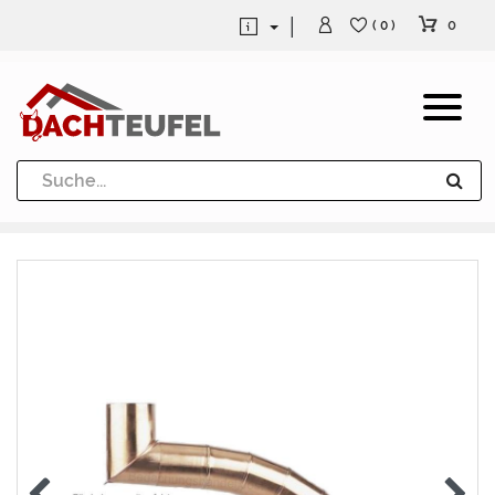
0
( 0 )
Dachrinne und Fallrohre
Werkzeuge und Löttechnik
Kugeln / Halbkugeln
Heuel Alu Dachtritte
Heuel Alu Schneefang
Kaminabdeckung