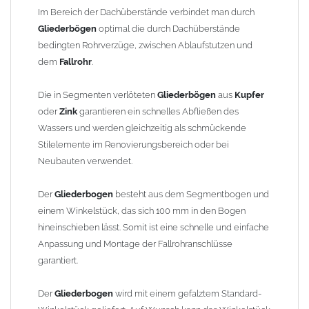
finden Sie im Shop unter "Zulage Winkelstück").
Im Bereich der Dachüberstände verbindet man durch
Gliederbögen
optimal die durch Dachüberstände
Die Ausladung wird von Mitte Stutzen bis Mitte Fallrohr
bedingten Rohrverzüge, zwischen Ablaufstutzen und
gemessen. Ab 1300mm Ausladung werden die Gliederbögen 2-
dem
Fallrohr
.
teilig geliefert.
Die in Segmenten verlöteten
Gliederbögen
aus
Kupfer
Lieferzeit: ca. 1-2 Wochen nach Zahlungseingang
oder
Zink
garantieren ein schnelles Abfließen des
Wassers und werden gleichzeitig als schmückende
Sonderanfertigung: Artikel wird kundenspezifisch angefertigt -
Stilelemente im Renovierungsbereich oder bei
keine Rücknahme möglich!
Neubauten verwendet.
Der
Gliederbogen
besteht aus dem Segmentbogen und
einem Winkelstück, das sich 100 mm in den Bogen
hineinschieben lässt. Somit ist eine schnelle und einfache
Anpassung und Montage der Fallrohranschlüsse
garantiert.
Der
Gliederbogen
wird mit einem gefalztem Standard-