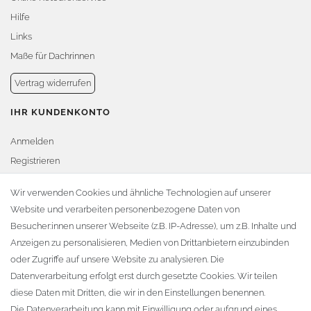
Hilfe
Links
Maße für Dachrinnen
Vertrag widerrufen
IHR KUNDENKONTO
Anmelden
Registrieren
Warenkorb
Wir verwenden Cookies und ähnliche Technologien auf unserer
Website und verarbeiten personenbezogene Daten von
Zur Kasse
Besucher:innen unserer Webseite (z.B. IP-Adresse), um z.B. Inhalte und
KONTAKT
Anzeigen zu personalisieren, Medien von Drittanbietern einzubinden
oder Zugriffe auf unsere Website zu analysieren. Die
Fa. Steffen Jost
Datenverarbeitung erfolgt erst durch gesetzte Cookies. Wir teilen
Söbrigener Weg 50
diese Daten mit Dritten, die wir in den Einstellungen benennen.
D-01796 Pirna
Die Datenverarbeitung kann mit Einwilligung oder aufgrund eines