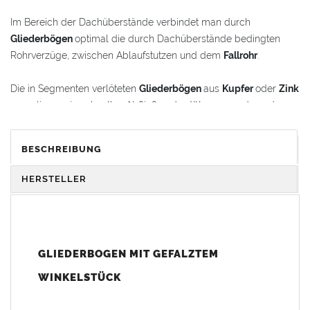
Im Bereich der Dachüberstände verbindet man durch
Gliederbögen
optimal die durch Dachüberstände bedingten
Rohrverzüge, zwischen Ablaufstutzen und dem
Fallrohr
.
Die in Segmenten verlöteten
Gliederbögen
aus
Kupfer
oder
Zink
garantieren ein schnelles Abfließen des Wassers und werden
gleichzeitig als schmückende Stilelemente im
Renovierungsbereich oder bei Neubauten verwendet.
BESCHREIBUNG
Der
Gliederbogen
besteht aus dem Segmentbogen und einem
HERSTELLER
Winkelstück, das sich 100 mm in den Bogen hineinschieben
lässt. Somit ist eine schnelle und einfache Anpassung und
Montage der Fallrohranschlüsse garantiert.
GLIEDERBOGEN MIT GEFALZTEM
Der
Gliederbogen
wird mit einem gefalztem Standard-
Winkelstück geliefert. Auf Wunsch kann das Winkelstück auch
WINKELSTÜCK
als Schmuckbogen (Schweizer, Classico, Renaissance,
Drachenkopf) geliefert werden (den Aufpreis für Schmuckbögen