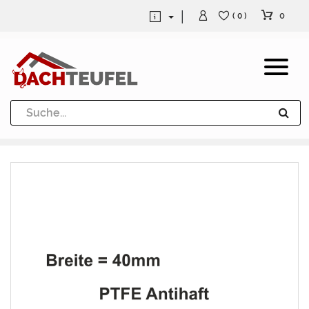
0
( 0 )
Dachrinne und Fallrohre
Werkzeuge und Löttechnik
Kugeln / Halbkugeln
Heuel Alu Dachtritte
Heuel Alu Schneefang
Kaminabdeckung