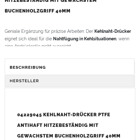
HITZEBESTÄNDIG MIT GEWACHSTEM
BUCHENHOLZGRIFF 40MM
Geniale Ergänzung für präzise Arbeiten: Der
Kehlnaht-Drücker
eignet sich ideal für die
Nahtfügung in Kehlsituationen
, wenn
eine Andrückrolle nicht ausreicht.
Dank des kleinen Radius und der abgerundeten Ecken minimiert
BESCHREIBUNG
der
Kehlnahtdrücker
effektiv Spannungsrisse im Material. Beim
Einsatz von Flüssigkunststoffen ermöglicht er das exakte
HERSTELLER
Platzieren des Vlieses in Kehlen und Ecken.
Praktisch im Arbeitsalltag: Durch die
PTFE-Antihaftoberfläche
ist das Werkzeug besonders leicht zu reinigen und bleibt
dauerhaft einsatzbereit.
04229045 KEHLNAHT-DRÜCKER PTFE
ANTIHAFT HITZEBESTÄNDIG MIT
VORTEILE & KOMFORT
GEWACHSTEM BUCHENHOLZGRIFF 40MM