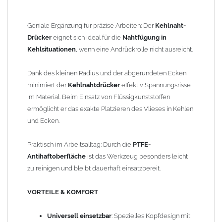
Universell einsetzbar
: Spezielles Kopfdesign mit Radius
an der Druckkante und einseitiger Abrundung für
Geniale Ergänzung für präzise Arbeiten: Der
Kehlnaht-
detailreiche Arbeiten in Ecken und Winkeln
Drücker
eignet sich ideal für die
Nahtfügung in
Ergonomisch und sicher
: 2K-Griff mit Fingermulde für
Kehlsituationen
, wenn eine Andrückrolle nicht ausreicht.
optimalen Halt und ermüdungsarmes Arbeiten
Hitzebeständig
: Langlebiger Kopf aus
PTFE
, der nicht mit
Dank des kleinen Radius und der abgerundeten Ecken
dem Material verklebt
minimiert der
Kehlnahtdrücker
effektiv Spannungsrisse
Gewicht: 0,11 kg
im Material. Beim Einsatz von Flüssigkunststoffen
ermöglicht er das exakte Platzieren des Vlieses in Kehlen
und Ecken.
Praktisch im Arbeitsalltag: Durch die
PTFE-
Antihaftoberfläche
ist das Werkzeug besonders leicht
zu reinigen und bleibt dauerhaft einsatzbereit.
VORTEILE & KOMFORT
Universell einsetzbar
: Spezielles Kopfdesign mit