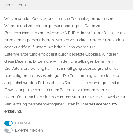
Registrieren
Warenkorb
Wir verwenden Cookies und ähnliche Technologien auf unserer
Website und verarbeiten personenbezogene Daten von
Zur Kasse
Besucher:innen unserer Webseite (z.B. IP-Adresse), um z.B. Inhalte und
KONTAKT
Anzeigen zu personalisieren, Medien von Drittanbietern einzubinden
oder Zugriffe auf unsere Website zu analysieren. Die
Fa. Steffen Jost
Datenverarbeitung erfolgt erst durch gesetzte Cookies. Wir teilen
Söbrigener Weg 50
diese Daten mit Dritten, die wir in den Einstellungen benennen.
D-01796 Pirna
Die Datenverarbeitung kann mit Einwilligung oder aufgrund eines
berechtigten Interesses erfolgen. Die Zustimmung kann erteilt oder
abgelehnt werden. Es besteht das Recht, nicht einzuwilligen und die
Telefon:
+49 (0)3501 507295
Einwilligung zu einem späteren Zeitpunkt zu ändern oder zu
info@dach-teufel.de
widerrufen. Beachten Sie unser
Impressum
und weitere Hinweise zur
Verwendung personenbezogener Daten in unserer
Daten­schutz­
erklärung
.
Essenziell
Externe Medien