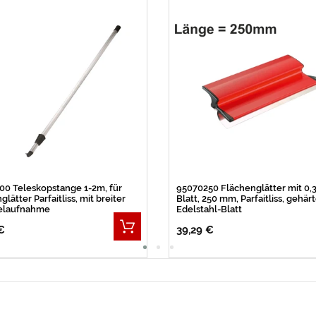
0 Teleskopstange 1-2m, für
95070250 Flächenglätter mit 0,
lätter Parfaitliss, mit breiter
Blatt, 250 mm, Parfaitliss, gehär
elaufnahme
Edelstahl-Blatt
€
39,29 €