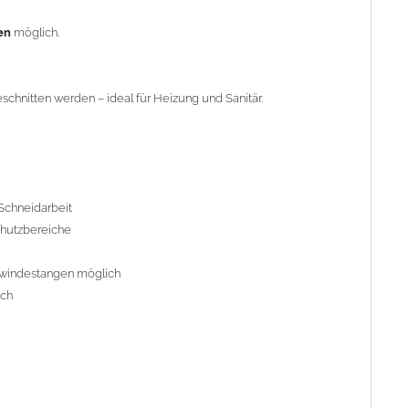
en
möglich.
chnitten werden – ideal für Heizung und Sanitär.
Schneidarbeit
chutzbereiche
ewindestangen möglich
ich