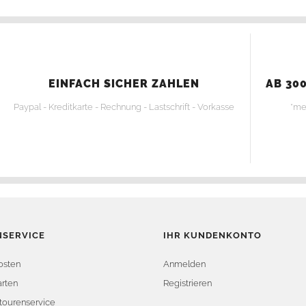
EINFACH SICHER ZAHLEN
AB 300
Paypal - Kreditkarte - Rechnung - Lastschrift - Vorkasse
*me
SERVICE
IHR KUNDENKONTO
osten
Anmelden
rten
Registrieren
tourenservice