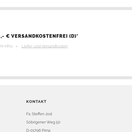
,- € VERSANDKOSTENFREI (D)*
hr Infos >
Liefer- und Versandkosten
KONTAKT
Fa. Steffen Jost
Söbrigener Weg 50
D-01796 Pirna