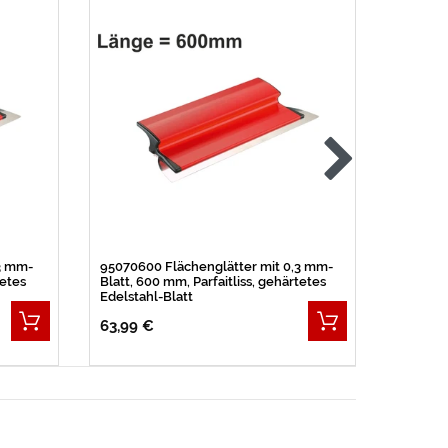
3 mm-
95070600 Flächenglätter mit 0,3 mm-
9507080
tetes
Blatt, 600 mm, Parfaitliss, gehärtetes
Blatt, 8
Edelstahl-Blatt
Edelstah
63,99 €
93,59 