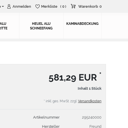
o
Anmelden
Merkliste
Warenkorb
0
( 0 )
 ALU
HEUEL ALU
KAMINABDECKUNG
ITTE
SCHNEEFANG
*
581,29 EUR
Inhalt
1
Stück
* inkl. ges. MwSt. zzgl.
Versandkosten
Artikelnummer
295240000
Hersteller
Freund