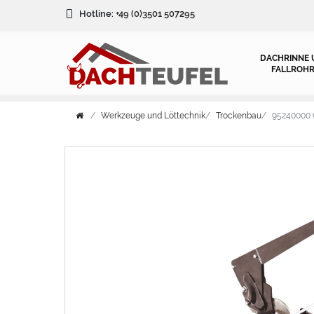
Hotline:
+49 (0)3501 507295
DACHRINNE 
FALLROHR
Werkzeuge und Löttechnik
Trockenbau
95240000 