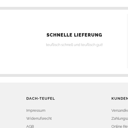
SCHNELLE LIEFERUNG
teuflisch schnell und teuflisch gut!
DACH-TEUFEL
KUNDEN
Impressum
Versandk
Widerrufsrecht
Zahlungsa
AGB
Online Re