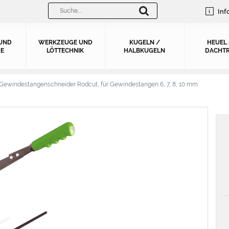
Inf
UND
WERKZEUGE UND
KUGELN /
HEUEL
E
LÖTTECHNIK
HALBKUGELN
DACHTR
Gewindestangenschneider Rodcut, für Gewindestangen 6, 7, 8, 10 mm