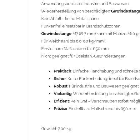
Anwendungsbereiche: Industrie und Bauwesen.
Wiederherstellung von beschädigten
Gewindestang
Gewicht: 7,00 kg
Kein Abfall – keine Metallspäne.
Funkenfrei einsetzbar in Brandschutzzonen.
Gewindestange
M7 (Ø 7 mm) kann mit Matrize M10 ges
Für Weichstahl bis 6.6: 60 kg/mm².
Einstellbare Maßschiene bis 650 mm.
Nicht geeignet für Edelstahl-Gewindestangen.
Praktisch
: Einfache Handhabung und schnelle 
Sicher
: Keine Funkenbildung, ideal für Brands
Robust
: Für Industrie und Bauwesen geeignet
Vielseitig
: Wiederherstellung beschädigter G
Effizient
: Kein Grat – Verschrauben sofort mögl
Präzise
: Einstellbare Maßschiene bis 650 mm
Gewicht: 7,00 kg