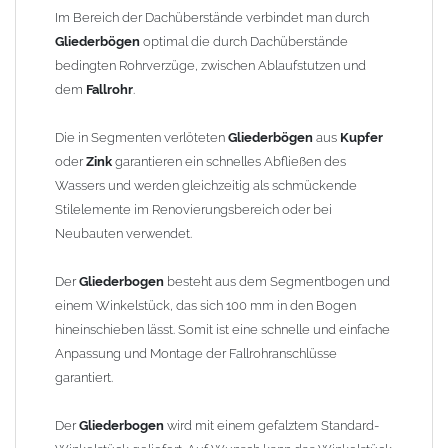
finden Sie im Shop unter "Zulage Winkelstück").
Im Bereich der Dachüberstände verbindet man durch
Gliederbögen
optimal die durch Dachüberstände
Die Ausladung wird von Mitte Stutzen bis Mitte Fallrohr
bedingten Rohrverzüge, zwischen Ablaufstutzen und
gemessen. Ab 1300mm Ausladung werden die Gliederbögen 2-
dem
Fallrohr
.
teilig geliefert.
Die in Segmenten verlöteten
Gliederbögen
aus
Kupfer
Lieferzeit: ca. 1-2 Wochen nach Zahlungseingang
oder
Zink
garantieren ein schnelles Abfließen des
Wassers und werden gleichzeitig als schmückende
Sonderanfertigung: Artikel wird kundenspezifisch angefertigt -
Stilelemente im Renovierungsbereich oder bei
keine Rücknahme möglich!
Neubauten verwendet.
Der
Gliederbogen
besteht aus dem Segmentbogen und
einem Winkelstück, das sich 100 mm in den Bogen
hineinschieben lässt. Somit ist eine schnelle und einfache
Anpassung und Montage der Fallrohranschlüsse
garantiert.
Der
Gliederbogen
wird mit einem gefalztem Standard-