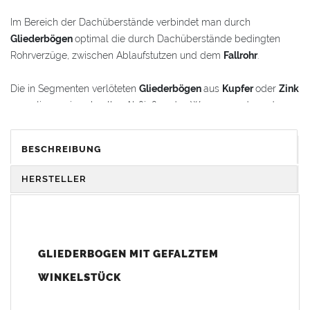
Im Bereich der Dachüberstände verbindet man durch
Gliederbögen
optimal die durch Dachüberstände bedingten
Rohrverzüge, zwischen Ablaufstutzen und dem
Fallrohr
.
Die in Segmenten verlöteten
Gliederbögen
aus
Kupfer
oder
Zink
garantieren ein schnelles Abfließen des Wassers und werden
gleichzeitig als schmückende Stilelemente im
Renovierungsbereich oder bei Neubauten verwendet.
BESCHREIBUNG
Der
Gliederbogen
besteht aus dem Segmentbogen und einem
HERSTELLER
Winkelstück, das sich 100 mm in den Bogen hineinschieben
lässt. Somit ist eine schnelle und einfache Anpassung und
Montage der Fallrohranschlüsse garantiert.
GLIEDERBOGEN MIT GEFALZTEM
Der
Gliederbogen
wird mit einem gefalztem Standard-
Winkelstück geliefert. Auf Wunsch kann das Winkelstück auch
WINKELSTÜCK
als Schmuckbogen (Schweizer, Classico, Renaissance,
Drachenkopf) geliefert werden (den Aufpreis für Schmuckbögen