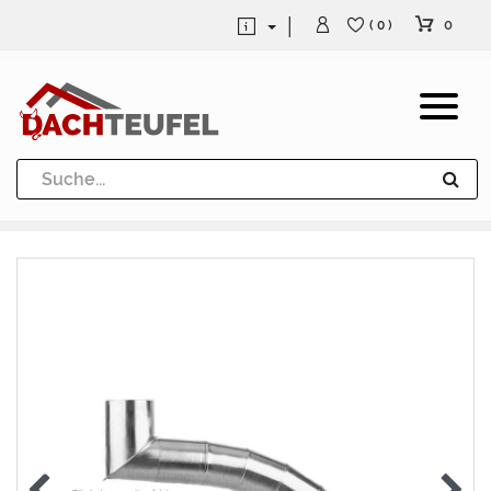
0
( 0 )
Dachrinne und Fallrohre
Werkzeuge und Löttechnik
Kugeln / Halbkugeln
Heuel Alu Dachtritte
Heuel Alu Schneefang
Kaminabdeckung