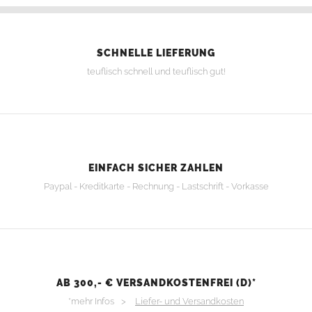
SCHNELLE LIEFERUNG
teuflisch schnell und teuflisch gut!
EINFACH SICHER ZAHLEN
Paypal - Kreditkarte - Rechnung - Lastschrift - Vorkasse
AB 300,- € VERSANDKOSTENFREI (D)*
*mehr Infos >
Liefer- und Versandkosten