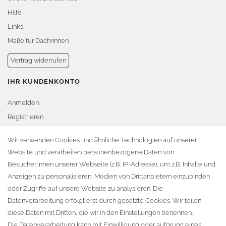
Hilfe
Links
Maße für Dachrinnen
Vertrag widerrufen
IHR KUNDENKONTO
Anmelden
Registrieren
Warenkorb
Wir verwenden Cookies und ähnliche Technologien auf unserer
Website und verarbeiten personenbezogene Daten von
Zur Kasse
Besucher:innen unserer Webseite (z.B. IP-Adresse), um z.B. Inhalte und
KONTAKT
Anzeigen zu personalisieren, Medien von Drittanbietern einzubinden
oder Zugriffe auf unsere Website zu analysieren. Die
Fa. Steffen Jost
Datenverarbeitung erfolgt erst durch gesetzte Cookies. Wir teilen
Söbrigener Weg 50
diese Daten mit Dritten, die wir in den Einstellungen benennen.
D-01796 Pirna
Die Datenverarbeitung kann mit Einwilligung oder aufgrund eines