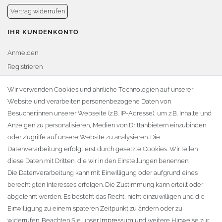
Vertrag widerrufen
IHR KUNDENKONTO
Anmelden
Registrieren
Warenkorb
Wir verwenden Cookies und ähnliche Technologien auf unserer
Website und verarbeiten personenbezogene Daten von
Zur Kasse
Besucher:innen unserer Webseite (z.B. IP-Adresse), um z.B. Inhalte und
KONTAKT
Anzeigen zu personalisieren, Medien von Drittanbietern einzubinden
oder Zugriffe auf unsere Website zu analysieren. Die
Fa. Steffen Jost
Datenverarbeitung erfolgt erst durch gesetzte Cookies. Wir teilen
Söbrigener Weg 50
diese Daten mit Dritten, die wir in den Einstellungen benennen.
D-01796 Pirna
Die Datenverarbeitung kann mit Einwilligung oder aufgrund eines
berechtigten Interesses erfolgen. Die Zustimmung kann erteilt oder
abgelehnt werden. Es besteht das Recht, nicht einzuwilligen und die
Telefon:
+49 (0)3501 507295
Einwilligung zu einem späteren Zeitpunkt zu ändern oder zu
info@dach-teufel.de
widerrufen. Beachten Sie unser
Impressum
und weitere Hinweise zur