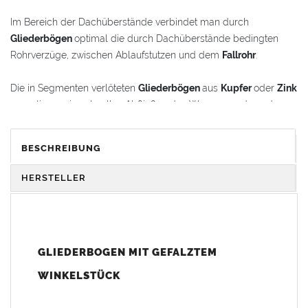
Im Bereich der Dachüberstände verbindet man durch
Gliederbögen
optimal die durch Dachüberstände bedingten
Rohrverzüge, zwischen Ablaufstutzen und dem
Fallrohr
.
Die in Segmenten verlöteten
Gliederbögen
aus
Kupfer
oder
Zink
garantieren ein schnelles Abfließen des Wassers und werden
gleichzeitig als schmückende Stilelemente im
Renovierungsbereich oder bei Neubauten verwendet.
BESCHREIBUNG
Der
Gliederbogen
besteht aus dem Segmentbogen und einem
HERSTELLER
Winkelstück, das sich 100 mm in den Bogen hineinschieben
lässt. Somit ist eine schnelle und einfache Anpassung und
Montage der Fallrohranschlüsse garantiert.
GLIEDERBOGEN MIT GEFALZTEM
Der
Gliederbogen
wird mit einem gefalztem Standard-
Winkelstück geliefert. Auf Wunsch kann das Winkelstück auch
WINKELSTÜCK
als Schmuckbogen (Schweizer, Classico, Renaissance,
Drachenkopf) geliefert werden (den Aufpreis für Schmuckbögen