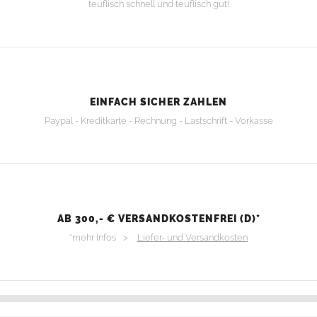
teuflisch schnell und teuflisch gut!
EINFACH SICHER ZAHLEN
Paypal - Kreditkarte - Rechnung - Lastschrift - Vorkasse
AB 300,- € VERSANDKOSTENFREI (D)*
*mehr Infos >
Liefer- und Versandkosten