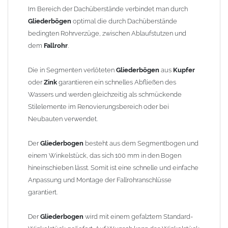
finden Sie im Shop unter "Zulage Winkelstück").
Im Bereich der Dachüberstände verbindet man durch
Gliederbögen
optimal die durch Dachüberstände
Die Ausladung wird von Mitte Stutzen bis Mitte Fallrohr
bedingten Rohrverzüge, zwischen Ablaufstutzen und
gemessen. Ab 1300mm Ausladung werden die Gliederbögen 2-
dem
Fallrohr
.
teilig geliefert.
Die in Segmenten verlöteten
Gliederbögen
aus
Kupfer
Lieferzeit: ca. 1-2 Wochen nach Zahlungseingang
oder
Zink
garantieren ein schnelles Abfließen des
Wassers und werden gleichzeitig als schmückende
Sonderanfertigung: Artikel wird kundenspezifisch angefertigt -
Stilelemente im Renovierungsbereich oder bei
keine Rücknahme möglich!
Neubauten verwendet.
Der
Gliederbogen
besteht aus dem Segmentbogen und
einem Winkelstück, das sich 100 mm in den Bogen
hineinschieben lässt. Somit ist eine schnelle und einfache
Anpassung und Montage der Fallrohranschlüsse
garantiert.
Der
Gliederbogen
wird mit einem gefalztem Standard-