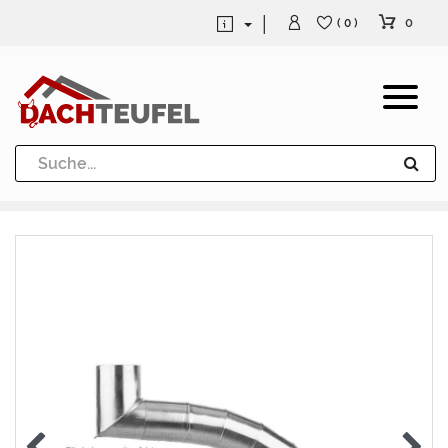
0
( 0 )
Dachrinne und Fallrohre
Werkzeuge und Löttechnik
Kugeln / Halbkugeln
Heuel Alu Dachtritte
Heuel Alu Schneefang
Kaminabdeckung