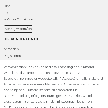
Hilfe
Links
Maße für Dachrinnen
Vertrag widerrufen
IHR KUNDENKONTO
Anmelden
Registrieren
Warenkorb
Wir verwenden Cookies und ähnliche Technologien auf unserer
Website und verarbeiten personenbezogene Daten von
Zur Kasse
Besucher:innen unserer Webseite (z.B. IP-Adresse), um z.B. Inhalte und
KONTAKT
Anzeigen zu personalisieren, Medien von Drittanbietern einzubinden
oder Zugriffe auf unsere Website zu analysieren. Die
Fa. Steffen Jost
Datenverarbeitung erfolgt erst durch gesetzte Cookies. Wir teilen
Söbrigener Weg 50
diese Daten mit Dritten, die wir in den Einstellungen benennen.
D-01796 Pirna
Die Datenverarbeitung kann mit Einwilligung oder aufgrund eines