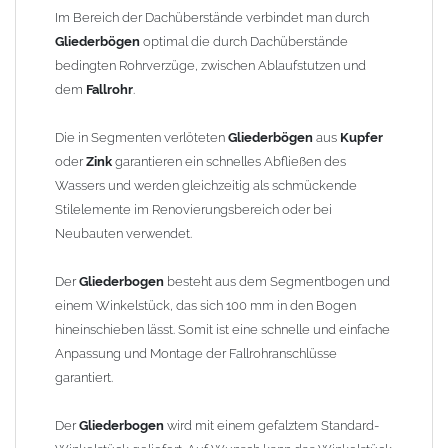
finden Sie im Shop unter "Zulage Winkelstück").
Im Bereich der Dachüberstände verbindet man durch
Gliederbögen
optimal die durch Dachüberstände
Die Ausladung wird von Mitte Stutzen bis Mitte Fallrohr
bedingten Rohrverzüge, zwischen Ablaufstutzen und
gemessen. Ab 1300mm Ausladung werden die Gliederbögen 2-
dem
Fallrohr
.
teilig geliefert.
Die in Segmenten verlöteten
Gliederbögen
aus
Kupfer
Lieferzeit: ca. 1-2 Wochen nach Zahlungseingang
oder
Zink
garantieren ein schnelles Abfließen des
Wassers und werden gleichzeitig als schmückende
Sonderanfertigung: Artikel wird kundenspezifisch angefertigt -
Stilelemente im Renovierungsbereich oder bei
keine Rücknahme möglich!
Neubauten verwendet.
Der
Gliederbogen
besteht aus dem Segmentbogen und
einem Winkelstück, das sich 100 mm in den Bogen
hineinschieben lässt. Somit ist eine schnelle und einfache
Anpassung und Montage der Fallrohranschlüsse
garantiert.
Der
Gliederbogen
wird mit einem gefalztem Standard-