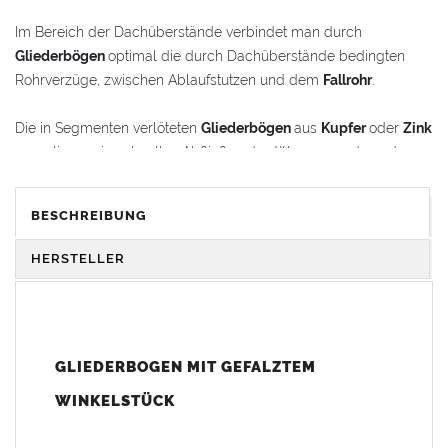
Im Bereich der Dachüberstände verbindet man durch
Gliederbögen
optimal die durch Dachüberstände bedingten
Rohrverzüge, zwischen Ablaufstutzen und dem
Fallrohr
.
Die in Segmenten verlöteten
Gliederbögen
aus
Kupfer
oder
Zink
garantieren ein schnelles Abfließen des Wassers und werden
gleichzeitig als schmückende Stilelemente im
Renovierungsbereich oder bei Neubauten verwendet.
BESCHREIBUNG
Der
Gliederbogen
besteht aus dem Segmentbogen und einem
HERSTELLER
Winkelstück, das sich 100 mm in den Bogen hineinschieben
lässt. Somit ist eine schnelle und einfache Anpassung und
Montage der Fallrohranschlüsse garantiert.
GLIEDERBOGEN MIT GEFALZTEM
Der
Gliederbogen
wird mit einem gefalztem Standard-
Winkelstück geliefert. Auf Wunsch kann das Winkelstück auch
WINKELSTÜCK
als Schmuckbogen (Schweizer, Classico, Renaissance,
Drachenkopf) geliefert werden (den Aufpreis für Schmuckbögen