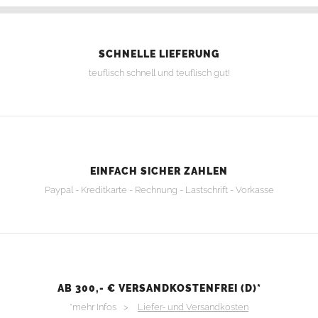
SCHNELLE LIEFERUNG
teuflisch schnell und teuflisch gut!
EINFACH SICHER ZAHLEN
Paypal - Kreditkarte - Rechnung - Lastschrift - Vorkasse
AB 300,- € VERSANDKOSTENFREI (D)*
*mehr Infos >
Liefer- und Versandkosten