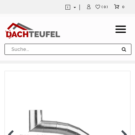
0
( 0 )
Dachrinne und Fallrohre
Werkzeuge und Löttechnik
Kugeln / Halbkugeln
Heuel Alu Dachtritte
Heuel Alu Schneefang
Kaminabdeckung