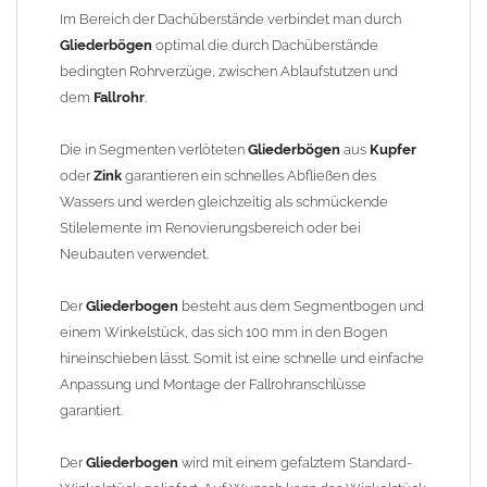
finden Sie im Shop unter "Zulage Winkelstück").
Im Bereich der Dachüberstände verbindet man durch
Gliederbögen
optimal die durch Dachüberstände
Die Ausladung wird von Mitte Stutzen bis Mitte Fallrohr
bedingten Rohrverzüge, zwischen Ablaufstutzen und
gemessen. Ab 1300mm Ausladung werden die Gliederbögen 2-
dem
Fallrohr
.
teilig geliefert.
Die in Segmenten verlöteten
Gliederbögen
aus
Kupfer
Lieferzeit: ca. 1-2 Wochen nach Zahlungseingang
oder
Zink
garantieren ein schnelles Abfließen des
Wassers und werden gleichzeitig als schmückende
Sonderanfertigung: Artikel wird kundenspezifisch angefertigt -
Stilelemente im Renovierungsbereich oder bei
keine Rücknahme möglich!
Neubauten verwendet.
Der
Gliederbogen
besteht aus dem Segmentbogen und
einem Winkelstück, das sich 100 mm in den Bogen
hineinschieben lässt. Somit ist eine schnelle und einfache
Anpassung und Montage der Fallrohranschlüsse
garantiert.
Der
Gliederbogen
wird mit einem gefalztem Standard-