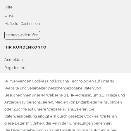
Hilfe
Links
Maße für Dachrinnen
Vertrag widerrufen
IHR KUNDENKONTO
Anmelden
Registrieren
Warenkorb
Wir verwenden Cookies und ähnliche Technologien auf unserer
Website und verarbeiten personenbezogene Daten von
Zur Kasse
Besucher:innen unserer Webseite (z.B. IP-Adresse), um z.B. Inhalte und
KONTAKT
Anzeigen zu personalisieren, Medien von Drittanbietern einzubinden
oder Zugriffe auf unsere Website zu analysieren. Die
Fa. Steffen Jost
Datenverarbeitung erfolgt erst durch gesetzte Cookies. Wir teilen
Söbrigener Weg 50
diese Daten mit Dritten, die wir in den Einstellungen benennen.
D-01796 Pirna
Die Datenverarbeitung kann mit Einwilligung oder aufgrund eines