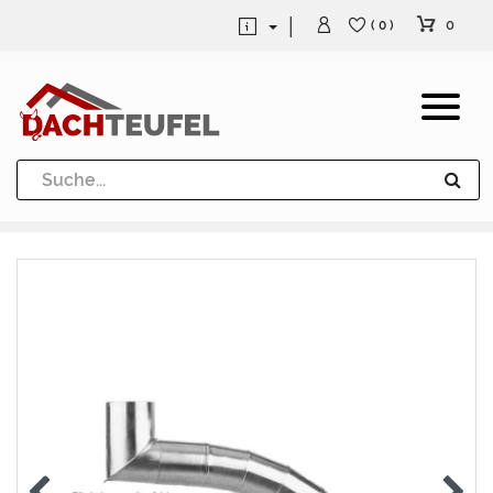
0
( 0 )
Dachrinne und Fallrohre
Werkzeuge und Löttechnik
Kugeln / Halbkugeln
Heuel Alu Dachtritte
Heuel Alu Schneefang
Kaminabdeckung