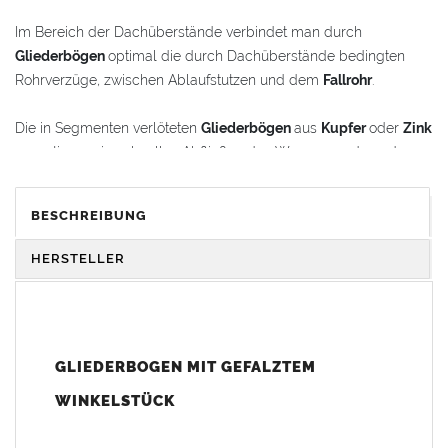
Im Bereich der Dachüberstände verbindet man durch
Gliederbögen
optimal die durch Dachüberstände bedingten
Rohrverzüge, zwischen Ablaufstutzen und dem
Fallrohr
.
Die in Segmenten verlöteten
Gliederbögen
aus
Kupfer
oder
Zink
garantieren ein schnelles Abfließen des Wassers und werden
gleichzeitig als schmückende Stilelemente im
Renovierungsbereich oder bei Neubauten verwendet.
BESCHREIBUNG
Der
Gliederbogen
besteht aus dem Segmentbogen und einem
HERSTELLER
Winkelstück, das sich 100 mm in den Bogen hineinschieben
lässt. Somit ist eine schnelle und einfache Anpassung und
Montage der Fallrohranschlüsse garantiert.
GLIEDERBOGEN MIT GEFALZTEM
Der
Gliederbogen
wird mit einem gefalztem Standard-
Winkelstück geliefert. Auf Wunsch kann das Winkelstück auch
WINKELSTÜCK
als Schmuckbogen (Schweizer, Classico, Renaissance,
Drachenkopf) geliefert werden (den Aufpreis für Schmuckbögen