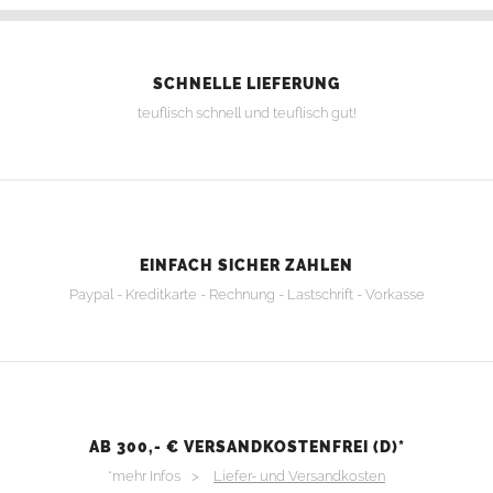
SCHNELLE LIEFERUNG
teuflisch schnell und teuflisch gut!
EINFACH SICHER ZAHLEN
Paypal - Kreditkarte - Rechnung - Lastschrift - Vorkasse
AB 300,- € VERSANDKOSTENFREI (D)*
*mehr Infos >
Liefer- und Versandkosten