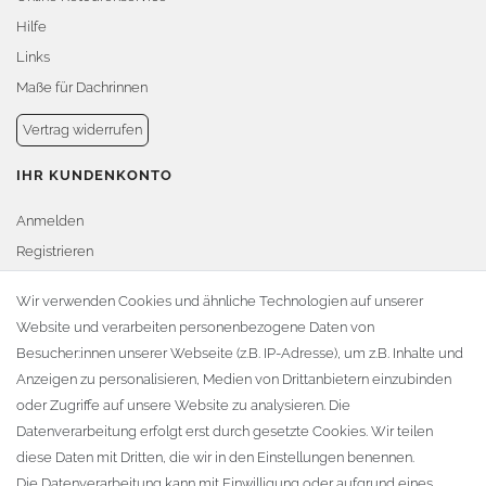
Hilfe
Links
Maße für Dachrinnen
Vertrag widerrufen
IHR KUNDENKONTO
Anmelden
Registrieren
Warenkorb
Wir verwenden Cookies und ähnliche Technologien auf unserer
Website und verarbeiten personenbezogene Daten von
Zur Kasse
Besucher:innen unserer Webseite (z.B. IP-Adresse), um z.B. Inhalte und
KONTAKT
Anzeigen zu personalisieren, Medien von Drittanbietern einzubinden
oder Zugriffe auf unsere Website zu analysieren. Die
Fa. Steffen Jost
Datenverarbeitung erfolgt erst durch gesetzte Cookies. Wir teilen
Söbrigener Weg 50
diese Daten mit Dritten, die wir in den Einstellungen benennen.
D-01796 Pirna
Die Datenverarbeitung kann mit Einwilligung oder aufgrund eines