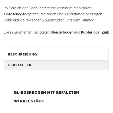
Im Bereich der Dachüberstände verbindet man durch
Gliederbögen
optimal die durch Dachüberstände bedingten
Rohrverzüge, zwischen Ablaufstutzen und dem
Fallrohr
.
Die in Segmenten verlöteten
Gliederbögen
aus
Kupfer
oder
Zink
garantieren ein schnelles Abfließen des Wassers und werden
gleichzeitig als schmückende Stilelemente im
Renovierungsbereich oder bei Neubauten verwendet.
BESCHREIBUNG
Der
Gliederbogen
besteht aus dem Segmentbogen und einem
HERSTELLER
Winkelstück, das sich 100 mm in den Bogen hineinschieben
lässt. Somit ist eine schnelle und einfache Anpassung und
Montage der Fallrohranschlüsse garantiert.
GLIEDERBOGEN MIT GEFALZTEM
Der
Gliederbogen
wird mit einem gefalztem Standard-
Winkelstück geliefert. Auf Wunsch kann das Winkelstück auch
WINKELSTÜCK
als Schmuckbogen (Schweizer, Classico, Renaissance,
Drachenkopf) geliefert werden (den Aufpreis für Schmuckbögen