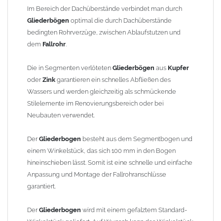
finden Sie im Shop unter "Zulage Winkelstück").
Im Bereich der Dachüberstände verbindet man durch
Gliederbögen
optimal die durch Dachüberstände
Die Ausladung wird von Mitte Stutzen bis Mitte Fallrohr
bedingten Rohrverzüge, zwischen Ablaufstutzen und
gemessen. Ab 1300mm Ausladung werden die Gliederbögen 2-
dem
Fallrohr
.
teilig geliefert.
Die in Segmenten verlöteten
Gliederbögen
aus
Kupfer
Lieferzeit: ca. 1-2 Wochen nach Zahlungseingang
oder
Zink
garantieren ein schnelles Abfließen des
Wassers und werden gleichzeitig als schmückende
Sonderanfertigung: Artikel wird kundenspezifisch angefertigt -
Stilelemente im Renovierungsbereich oder bei
keine Rücknahme möglich!
Neubauten verwendet.
Der
Gliederbogen
besteht aus dem Segmentbogen und
einem Winkelstück, das sich 100 mm in den Bogen
hineinschieben lässt. Somit ist eine schnelle und einfache
Anpassung und Montage der Fallrohranschlüsse
garantiert.
Der
Gliederbogen
wird mit einem gefalztem Standard-