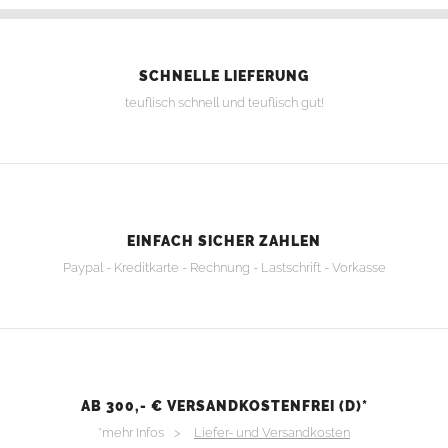
SCHNELLE LIEFERUNG
teuflisch schnell und teuflisch gut!
EINFACH SICHER ZAHLEN
Paypal - Kreditkarte - Rechnung - Lastschrift - Vorkasse
AB 300,- € VERSANDKOSTENFREI (D)*
*mehr Infos >
Liefer- und Versandkosten