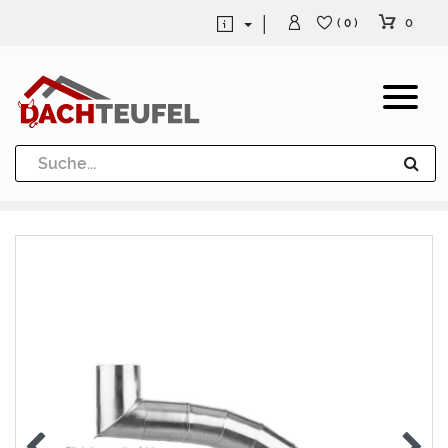
0
( 0 )
Dachrinne und Fallrohre
Werkzeuge und Löttechnik
Kugeln / Halbkugeln
Heuel Alu Dachtritte
Heuel Alu Schneefang
Kaminabdeckung