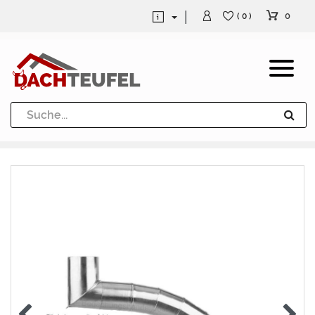
0
( 0 )
Dachrinne und Fallrohre
Werkzeuge und Löttechnik
Kugeln / Halbkugeln
Heuel Alu Dachtritte
Heuel Alu Schneefang
Kaminabdeckung