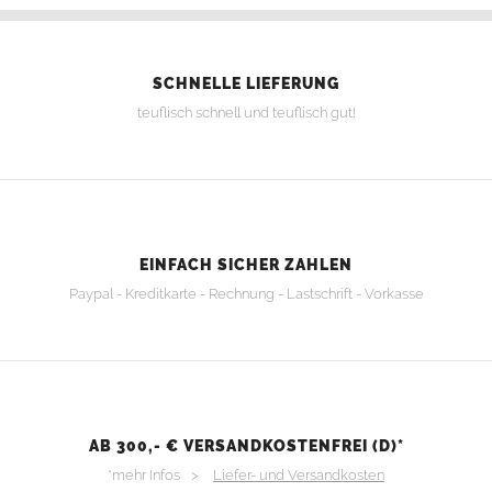
SCHNELLE LIEFERUNG
teuflisch schnell und teuflisch gut!
EINFACH SICHER ZAHLEN
Paypal - Kreditkarte - Rechnung - Lastschrift - Vorkasse
AB 300,- € VERSANDKOSTENFREI (D)*
*mehr Infos >
Liefer- und Versandkosten