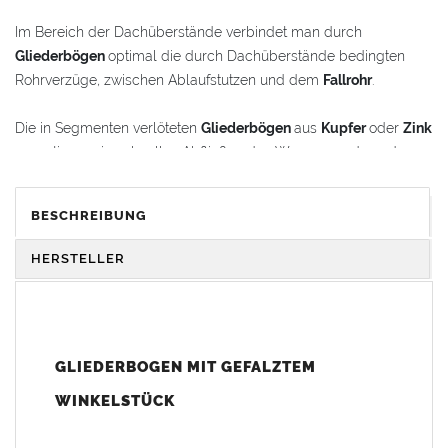
Im Bereich der Dachüberstände verbindet man durch
Gliederbögen
optimal die durch Dachüberstände bedingten
Rohrverzüge, zwischen Ablaufstutzen und dem
Fallrohr
.
Die in Segmenten verlöteten
Gliederbögen
aus
Kupfer
oder
Zink
garantieren ein schnelles Abfließen des Wassers und werden
gleichzeitig als schmückende Stilelemente im
Renovierungsbereich oder bei Neubauten verwendet.
BESCHREIBUNG
Der
Gliederbogen
besteht aus dem Segmentbogen und einem
HERSTELLER
Winkelstück, das sich 100 mm in den Bogen hineinschieben
lässt. Somit ist eine schnelle und einfache Anpassung und
Montage der Fallrohranschlüsse garantiert.
GLIEDERBOGEN MIT GEFALZTEM
Der
Gliederbogen
wird mit einem gefalztem Standard-
Winkelstück geliefert. Auf Wunsch kann das Winkelstück auch
WINKELSTÜCK
als Schmuckbogen (Schweizer, Classico, Renaissance,
Drachenkopf) geliefert werden (den Aufpreis für Schmuckbögen