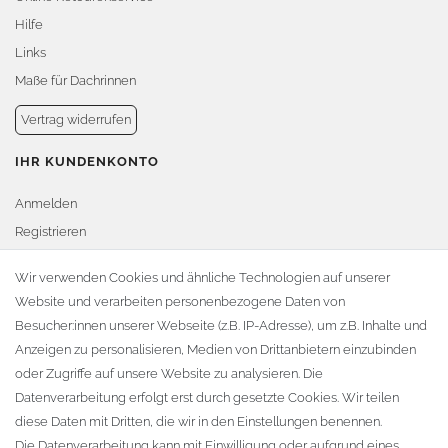
Hilfe
Links
Maße für Dachrinnen
Vertrag widerrufen
IHR KUNDENKONTO
Anmelden
Registrieren
Warenkorb
Wir verwenden Cookies und ähnliche Technologien auf unserer
Website und verarbeiten personenbezogene Daten von
Zur Kasse
Besucher:innen unserer Webseite (z.B. IP-Adresse), um z.B. Inhalte und
KONTAKT
Anzeigen zu personalisieren, Medien von Drittanbietern einzubinden
oder Zugriffe auf unsere Website zu analysieren. Die
Fa. Steffen Jost
Datenverarbeitung erfolgt erst durch gesetzte Cookies. Wir teilen
Söbrigener Weg 50
diese Daten mit Dritten, die wir in den Einstellungen benennen.
D-01796 Pirna
Die Datenverarbeitung kann mit Einwilligung oder aufgrund eines