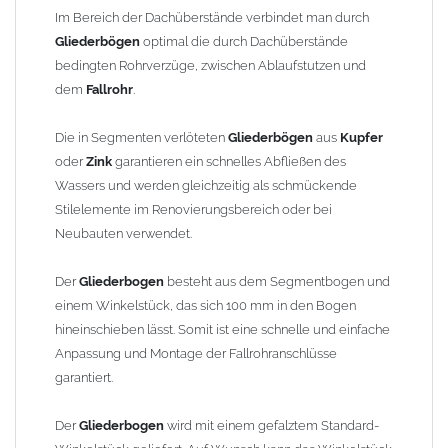
finden Sie im Shop unter "Zulage Winkelstück").
Im Bereich der Dachüberstände verbindet man durch
Gliederbögen
optimal die durch Dachüberstände
Die Ausladung wird von Mitte Stutzen bis Mitte Fallrohr
bedingten Rohrverzüge, zwischen Ablaufstutzen und
gemessen. Ab 1300mm Ausladung werden die Gliederbögen 2-
dem
Fallrohr
.
teilig geliefert.
Die in Segmenten verlöteten
Gliederbögen
aus
Kupfer
Lieferzeit: ca. 1-2 Wochen nach Zahlungseingang
oder
Zink
garantieren ein schnelles Abfließen des
Wassers und werden gleichzeitig als schmückende
Sonderanfertigung: Artikel wird kundenspezifisch angefertigt -
Stilelemente im Renovierungsbereich oder bei
keine Rücknahme möglich!
Neubauten verwendet.
Der
Gliederbogen
besteht aus dem Segmentbogen und
einem Winkelstück, das sich 100 mm in den Bogen
hineinschieben lässt. Somit ist eine schnelle und einfache
Anpassung und Montage der Fallrohranschlüsse
garantiert.
Der
Gliederbogen
wird mit einem gefalztem Standard-