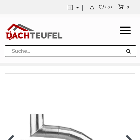
0
( 0 )
Dachrinne und Fallrohre
Werkzeuge und Löttechnik
Kugeln / Halbkugeln
Heuel Alu Dachtritte
Heuel Alu Schneefang
Kaminabdeckung