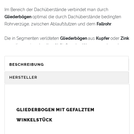
Im Bereich der Dachüberstände verbindet man durch
Gliederbögen
optimal die durch Dachüberstände bedingten
Rohrverzüge, zwischen Ablaufstutzen und dem
Fallrohr
.
Die in Segmenten verlöteten
Gliederbögen
aus
Kupfer
oder
Zink
garantieren ein schnelles Abfließen des Wassers und werden
gleichzeitig als schmückende Stilelemente im
Renovierungsbereich oder bei Neubauten verwendet.
BESCHREIBUNG
Der
Gliederbogen
besteht aus dem Segmentbogen und einem
HERSTELLER
Winkelstück, das sich 100 mm in den Bogen hineinschieben
lässt. Somit ist eine schnelle und einfache Anpassung und
Montage der Fallrohranschlüsse garantiert.
GLIEDERBOGEN MIT GEFALZTEM
Der
Gliederbogen
wird mit einem gefalztem Standard-
Winkelstück geliefert. Auf Wunsch kann das Winkelstück auch
WINKELSTÜCK
als Schmuckbogen (Schweizer, Classico, Renaissance,
Drachenkopf) geliefert werden (den Aufpreis für Schmuckbögen