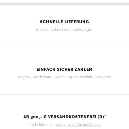
SCHNELLE LIEFERUNG
teuflisch schnell und teuflisch gut!
EINFACH SICHER ZAHLEN
Paypal - Kreditkarte - Rechnung - Lastschrift - Vorkasse
AB 300,- € VERSANDKOSTENFREI (D)*
*mehr Infos >
Liefer- und Versandkosten