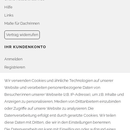
Hilfe
Links
Maße für Dachrinnen
Vertrag widerrufen
IHR KUNDENKONTO
Anmelden
Registrieren
Warenkorb
Wir verwenden Cookies und ähnliche Technologien auf unserer
Website und verarbeiten personenbezogene Daten von
Zur Kasse
Besucher:innen unserer Webseite (z.B. IP-Adresse), um z.B. Inhalte und
KONTAKT
Anzeigen zu personalisieren, Medien von Drittanbietern einzubinden
oder Zugriffe auf unsere Website zu analysieren. Die
Fa. Steffen Jost
Datenverarbeitung erfolgt erst durch gesetzte Cookies. Wir teilen
Söbrigener Weg 50
diese Daten mit Dritten, die wir in den Einstellungen benennen.
D-01796 Pirna
Die Datenverarbeitung kann mit Einwilligung oder aufgrund eines