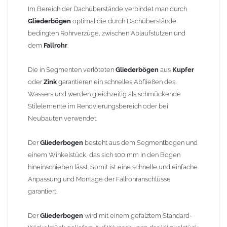
finden Sie im Shop unter "Zulage Winkelstück").
Im Bereich der Dachüberstände verbindet man durch
Gliederbögen
optimal die durch Dachüberstände
Die Ausladung wird von Mitte Stutzen bis Mitte Fallrohr
bedingten Rohrverzüge, zwischen Ablaufstutzen und
gemessen. Ab 1300mm Ausladung werden die Gliederbögen 2-
dem
Fallrohr
.
teilig geliefert.
Die in Segmenten verlöteten
Gliederbögen
aus
Kupfer
Lieferzeit: ca. 1-2 Wochen nach Zahlungseingang
oder
Zink
garantieren ein schnelles Abfließen des
Wassers und werden gleichzeitig als schmückende
Sonderanfertigung: Artikel wird kundenspezifisch angefertigt -
Stilelemente im Renovierungsbereich oder bei
keine Rücknahme möglich!
Neubauten verwendet.
Der
Gliederbogen
besteht aus dem Segmentbogen und
einem Winkelstück, das sich 100 mm in den Bogen
hineinschieben lässt. Somit ist eine schnelle und einfache
Anpassung und Montage der Fallrohranschlüsse
garantiert.
Der
Gliederbogen
wird mit einem gefalztem Standard-