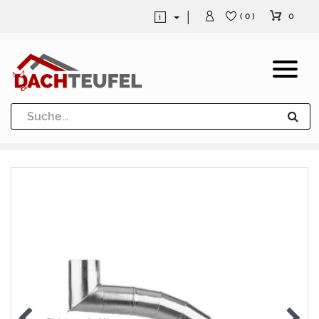
0
( 0 )
Dachrinne und Fallrohre
Werkzeuge und Löttechnik
Kugeln / Halbkugeln
Heuel Alu Dachtritte
Heuel Alu Schneefang
Kaminabdeckung