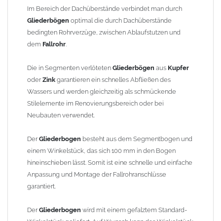
finden Sie im Shop unter "Zulage Winkelstück").
Im Bereich der Dachüberstände verbindet man durch
Gliederbögen
optimal die durch Dachüberstände
Die Ausladung wird von Mitte Stutzen bis Mitte Fallrohr
bedingten Rohrverzüge, zwischen Ablaufstutzen und
gemessen. Ab 1300mm Ausladung werden die Gliederbögen 2-
dem
Fallrohr
.
teilig geliefert.
Die in Segmenten verlöteten
Gliederbögen
aus
Kupfer
Lieferzeit: ca. 1-2 Wochen nach Zahlungseingang
oder
Zink
garantieren ein schnelles Abfließen des
Wassers und werden gleichzeitig als schmückende
Sonderanfertigung: Artikel wird kundenspezifisch angefertigt -
Stilelemente im Renovierungsbereich oder bei
keine Rücknahme möglich!
Neubauten verwendet.
Der
Gliederbogen
besteht aus dem Segmentbogen und
einem Winkelstück, das sich 100 mm in den Bogen
hineinschieben lässt. Somit ist eine schnelle und einfache
Anpassung und Montage der Fallrohranschlüsse
garantiert.
Der
Gliederbogen
wird mit einem gefalztem Standard-