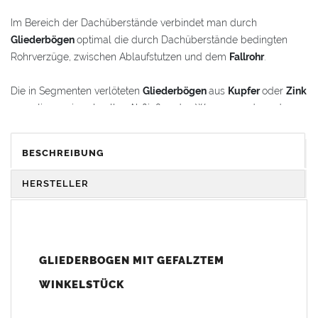
Im Bereich der Dachüberstände verbindet man durch
Gliederbögen
optimal die durch Dachüberstände bedingten
Rohrverzüge, zwischen Ablaufstutzen und dem
Fallrohr
.
Die in Segmenten verlöteten
Gliederbögen
aus
Kupfer
oder
Zink
garantieren ein schnelles Abfließen des Wassers und werden
gleichzeitig als schmückende Stilelemente im
Renovierungsbereich oder bei Neubauten verwendet.
BESCHREIBUNG
Der
Gliederbogen
besteht aus dem Segmentbogen und einem
HERSTELLER
Winkelstück, das sich 100 mm in den Bogen hineinschieben
lässt. Somit ist eine schnelle und einfache Anpassung und
Montage der Fallrohranschlüsse garantiert.
GLIEDERBOGEN MIT GEFALZTEM
Der
Gliederbogen
wird mit einem gefalztem Standard-
Winkelstück geliefert. Auf Wunsch kann das Winkelstück auch
WINKELSTÜCK
als Schmuckbogen (Schweizer, Classico, Renaissance,
Drachenkopf) geliefert werden (den Aufpreis für Schmuckbögen