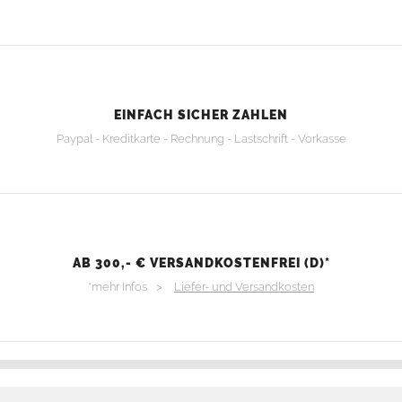
EINFACH SICHER ZAHLEN
Paypal - Kreditkarte - Rechnung - Lastschrift - Vorkasse
AB 300,- € VERSANDKOSTENFREI (D)*
*mehr Infos >
Liefer- und Versandkosten