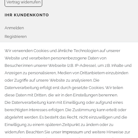
Vertrag widerrufen
IHR KUNDENKONTO
Anmelden
Registrieren
Warenkorb
Wir verwenden Cookies und ähnliche Technologien auf unserer
Website und verarbeiten personenbezogene Daten von
Zur Kasse
Besucher:innen unserer Webseite (z.B. IP-Adresse), um z.B. Inhalte und
KONTAKT
Anzeigen zu personalisieren, Medien von Drittanbietern einzubinden
oder Zugriffe auf unsere Website zu analysieren. Die
Fa. Steffen Jost
Datenverarbeitung erfolgt erst durch gesetzte Cookies. Wir teilen
Söbrigener Weg 50
diese Daten mit Dritten, die wir in den Einstellungen benennen.
D-01796 Pirna
Die Datenverarbeitung kann mit Einwilligung oder aufgrund eines
berechtigten Interesses erfolgen. Die Zustimmung kann erteilt oder
abgelehnt werden. Es besteht das Recht, nicht einzuwilligen und die
Telefon:
+49 (0)3501 507295
Einwilligung zu einem späteren Zeitpunkt zu ändern oder zu
info@dach-teufel.de
widerrufen. Beachten Sie unser
Impressum
und weitere Hinweise zur