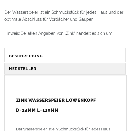
Der Wasserspeier ist ein Schmuckstück für jedes Haus und der
optimale Abschluss für Vordächer und Gaupen.
Hinweis: Bei allen Angaben von „Zink“ handelt es sich um
„Titanzink“. Titanzink ist eine Legierung aus Zink (99,995%) und
Spurenelementen von Titan und Kupfer. Durch die
Legierungsbestandteile ändern sich die Materialeigenschaften
BESCHREIBUNG
und das Titanzinkblech kann dadurch verformt und gekantet
werden. Reines Zink würde beim Kanten brechen.
HERSTELLER
Gewicht: 0,50 kg
Lieferzeit: 1-2 Wochen (kürzere Lieferzeiten bitte anfragen,
ZINK WASSERSPEIER LÖWENKOPF
teilweise ab Werk auf Lager)
D=24MM L=110MM
Der Wasserspeier ist ein Schmuckstück für jedes Haus