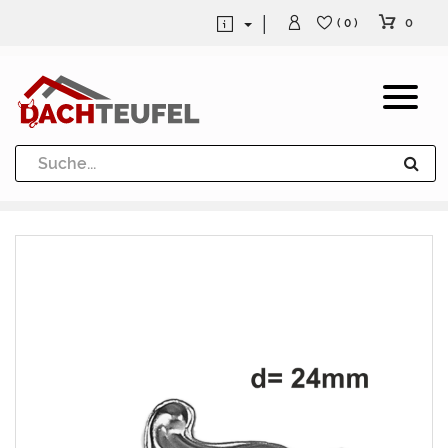
0
( 0 )
Dachrinne und Fallrohre
Werkzeuge und Löttechnik
Kugeln / Halbkugeln
Heuel Alu Dachtritte
Heuel Alu Schneefang
Kaminabdeckung