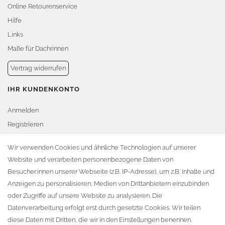
Online Retourenservice
Hilfe
Links
Maße für Dachrinnen
Vertrag widerrufen
IHR KUNDENKONTO
Anmelden
Registrieren
Warenkorb
Wir verwenden Cookies und ähnliche Technologien auf unserer
Website und verarbeiten personenbezogene Daten von
Zur Kasse
Besucher:innen unserer Webseite (z.B. IP-Adresse), um z.B. Inhalte und
KONTAKT
Anzeigen zu personalisieren, Medien von Drittanbietern einzubinden
oder Zugriffe auf unsere Website zu analysieren. Die
Fa. Steffen Jost
Datenverarbeitung erfolgt erst durch gesetzte Cookies. Wir teilen
Söbrigener Weg 50
diese Daten mit Dritten, die wir in den Einstellungen benennen.