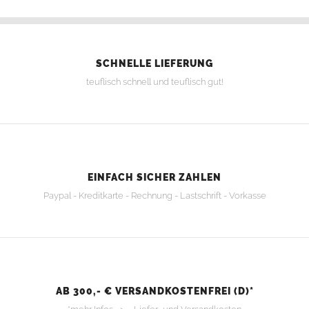
SCHNELLE LIEFERUNG
teuflisch schnell und teuflisch gut!
EINFACH SICHER ZAHLEN
Paypal - Kreditkarte - Rechnung - Lastschrift - Vorkasse
AB 300,- € VERSANDKOSTENFREI (D)*