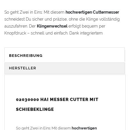
So geht Zwei in Eins: Mit diesem
hochwertigen Cuttermesser
schneidest Du sicher und präzise, ohne die Klinge vollständig
auszufahren. Der
Klingenwechsel
erfolgt bequem per
Knopfdruck – schnell und einfach. Dank integriertem
Klingenmagazin
sind Ersatzklingen jederzeit griffbereit und
ermöglichen effizientes Arbeiten.
BESCHREIBUNG
Vorteile und Komfort
HERSTELLER
Universeller Schnittmaster für unterschiedlichste Materialien
Schnell
:
Klingenwechsel
in Sekunden per einfachem
Knopfdruck
02030000 HAI MESSER CUTTER MIT
Ergonomisch
:
2K-Softgriff
mit Griffmulden liegt sicher und
SCHIEBEKLINGE
komfortabel in der Hand
Robust
: Werkzeug aus massivem
Zinkdruckguss
Einstellbar
:
3-stufiger Klingenvorschub
für flexible
So geht Zwei in Eins: Mit diesem
hochwertigen