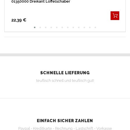
01350000 Dreikant Löffelschaber
22,39 €
SCHNELLE LIEFERUNG
teuflisch schnell und teuflisch gut!
EINFACH SICHER ZAHLEN
Paypal - Kreditkarte - Rechnung - Lastschrift - Vorkasse