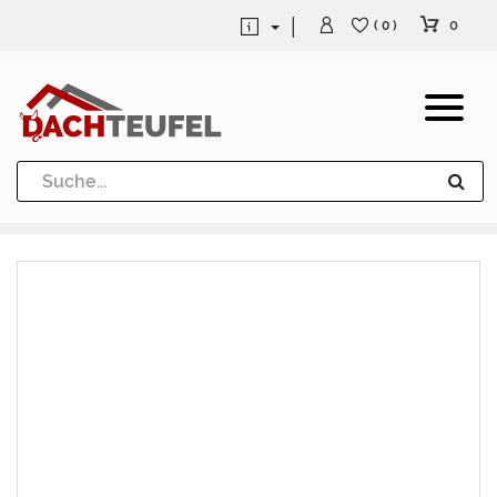
0
( 0 )
Dachrinne und Fallrohre
Werkzeuge und Löttechnik
Kugeln / Halbkugeln
Heuel Alu Dachtritte
Heuel Alu Schneefang
Kaminabdeckung