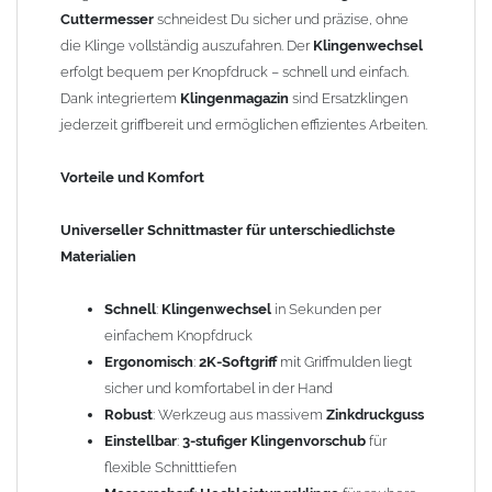
Schnitttiefen
Cuttermesser
schneidest Du sicher und präzise, ohne
Messerscharf
:
Hochleistungsklinge
für saubere und
die Klinge vollständig auszufahren. Der
Klingenwechsel
einfache Schnitte
erfolgt bequem per Knopfdruck – schnell und einfach.
Dank integriertem
Klingenmagazin
sind Ersatzklingen
Gewicht: 0,19 kg
jederzeit griffbereit und ermöglichen effizientes Arbeiten.
Vorteile und Komfort
Universeller Schnittmaster für unterschiedlichste
Materialien
Schnell
:
Klingenwechsel
in Sekunden per
einfachem Knopfdruck
Ergonomisch
:
2K-Softgriff
mit Griffmulden liegt
sicher und komfortabel in der Hand
Robust
: Werkzeug aus massivem
Zinkdruckguss
Einstellbar
:
3-stufiger Klingenvorschub
für
flexible Schnitttiefen