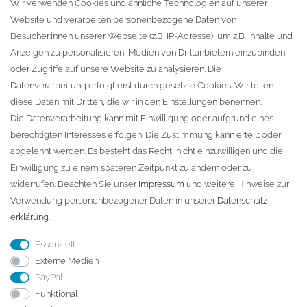
Warenkorb
Wir verwenden Cookies und ähnliche Technologien auf unserer
Website und verarbeiten personenbezogene Daten von
Zur Kasse
Besucher:innen unserer Webseite (z.B. IP-Adresse), um z.B. Inhalte und
KONTAKT
Anzeigen zu personalisieren, Medien von Drittanbietern einzubinden
oder Zugriffe auf unsere Website zu analysieren. Die
Fa. Steffen Jost
Datenverarbeitung erfolgt erst durch gesetzte Cookies. Wir teilen
Söbrigener Weg 50
diese Daten mit Dritten, die wir in den Einstellungen benennen.
D-01796 Pirna
Die Datenverarbeitung kann mit Einwilligung oder aufgrund eines
berechtigten Interesses erfolgen. Die Zustimmung kann erteilt oder
abgelehnt werden. Es besteht das Recht, nicht einzuwilligen und die
Telefon:
+49 (0)3501 507295
Einwilligung zu einem späteren Zeitpunkt zu ändern oder zu
info@dach-teufel.de
widerrufen. Beachten Sie unser
Impressum
und weitere Hinweise zur
Verwendung personenbezogener Daten in unserer
Daten­schutz­
erklärung
.
Essenziell
Externe Medien
PayPal
Funktional