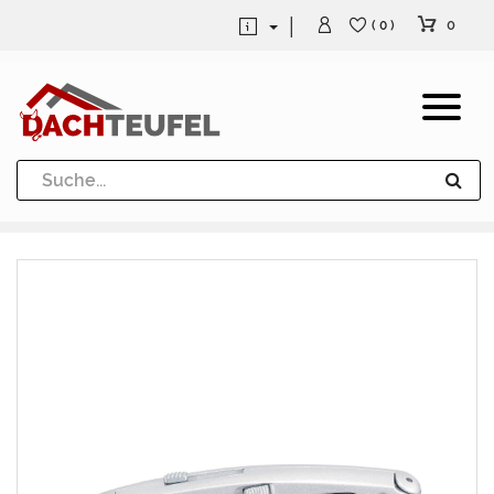
0
( 0 )
Dachrinne und Fallrohre
Werkzeuge und Löttechnik
Kugeln / Halbkugeln
Heuel Alu Dachtritte
Heuel Alu Schneefang
Kaminabdeckung