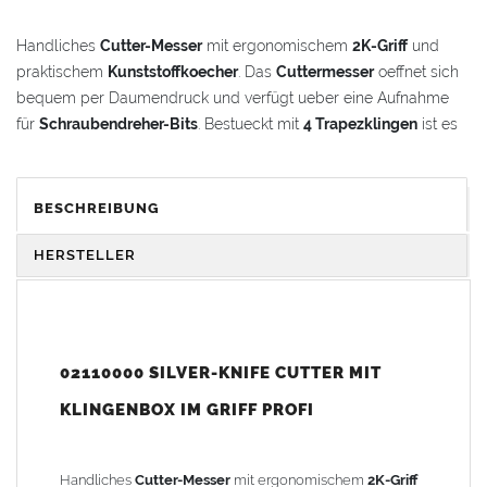
Handliches
Cutter-Messer
mit ergonomischem
2K-Griff
und
praktischem
Kunststoffkoecher
. Das
Cuttermesser
oeffnet sich
bequem per Daumendruck und verfügt ueber eine Aufnahme
für
Schraubendreher-Bits
. Bestueckt mit
4 Trapezklingen
ist es
sofort einsatzbereit und ideal für den professionellen Einsatz.
Vorteile und Komfort
BESCHREIBUNG
Praktischer Cutter mit sicherem Aufklappmechanismus
HERSTELLER
Einfach
: Messer wird zum Klingenwechsel vollständig
aufgeklappt
Sicher
: Integrierte Aufnahme fuer
Schraub-Einsaetze
02110000 SILVER-KNIFE CUTTER MIT
Komfortabel
: Angenehmer
Softgriff
für
KLINGENBOX IM GRIFF PROFI
ermuedungsarmes Arbeiten
Gewicht: 0,34 kg
Handliches
Cutter-Messer
mit ergonomischem
2K-Griff