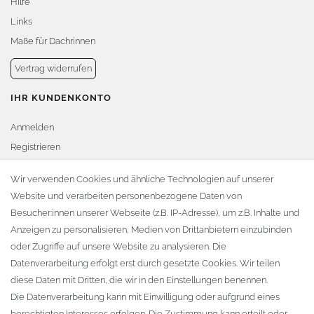
Hilfe
Links
Maße für Dachrinnen
Vertrag widerrufen
IHR KUNDENKONTO
Anmelden
Registrieren
Warenkorb
Wir verwenden Cookies und ähnliche Technologien auf unserer
Website und verarbeiten personenbezogene Daten von
Zur Kasse
Besucher:innen unserer Webseite (z.B. IP-Adresse), um z.B. Inhalte und
KONTAKT
Anzeigen zu personalisieren, Medien von Drittanbietern einzubinden
oder Zugriffe auf unsere Website zu analysieren. Die
Fa. Steffen Jost
Datenverarbeitung erfolgt erst durch gesetzte Cookies. Wir teilen
Söbrigener Weg 50
diese Daten mit Dritten, die wir in den Einstellungen benennen.
D-01796 Pirna
Die Datenverarbeitung kann mit Einwilligung oder aufgrund eines
berechtigten Interesses erfolgen. Die Zustimmung kann erteilt oder