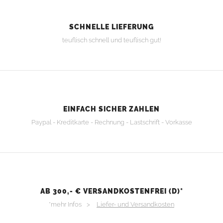
SCHNELLE LIEFERUNG
teuflisch schnell und teuflisch gut!
EINFACH SICHER ZAHLEN
Paypal - Kreditkarte - Rechnung - Lastschrift - Vorkasse
AB 300,- € VERSANDKOSTENFREI (D)*
*mehr Infos >
Liefer- und Versandkosten