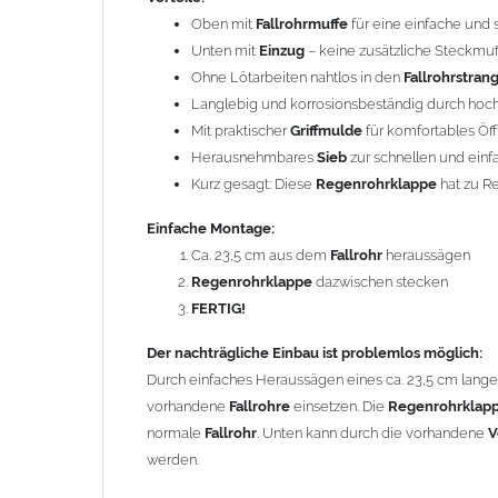
vorhandene
Fallrohre
einsetzen. Die
Regenrohrklappe
b
Oben mit
Fallrohrmuffe
für eine einfache und
Fallrohr
. Unten kann durch die vorhandene
Verjüngun
Unten mit
Einzug
– keine zusätzliche Steckmuff
Ohne Lötarbeiten nahtlos in den
Fallrohrstran
Bei
Fallrohren, die vor dem Jahr 2000 hergestellt wur
Langlebig und korrosionsbeständig durch hoc
Hinweise).
Mit praktischer
Griffmulde
für komfortables Öf
Herausnehmbares
Sieb
zur schnellen und ein
Um die Standsicherheit von
der Regenrohrklappe
zu ge
Kurz gesagt: Diese
Regenrohrklappe
hat zu R
Rohrbefestigungen ggf. ein bis zwei weitere Rohrschel
Einfache Montage:
Gebrauchshinweis:
Ca. 23,5 cm aus dem
Fallrohr
heraussägen
Durch das Entfernen des
Laubsiebs
in den Wint
Regenrohrklappe
dazwischen stecken
FERTIG!
Technische Daten:
Größe: geeignet für
Fallrohre
nach DIN 18461 mi
Der nachträgliche Einbau ist problemlos möglich:
Material:
Zink
(Titanzink)
Durch einfaches Heraussägen eines ca. 23,5 cm langen 
Länge: 300 mm
vorhandene
Fallrohre
einsetzen. Die
Regenrohrklap
Länge der Klappe (geöffnet): 112 mm
normale
Fallrohr
. Unten kann durch die vorhandene
V
Material
Laubsieb
: Edelstahl
werden.
GRÖMO Artikelnummer: 63525