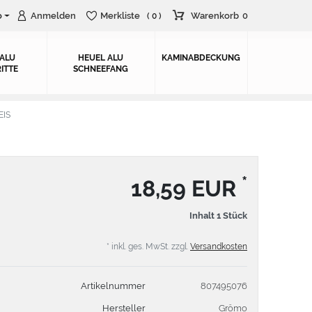
o
Anmelden
Merkliste
Warenkorb
0
( 0 )
 ALU
HEUEL ALU
KAMINABDECKUNG
ITTE
SCHNEEFANG
EIS
*
18,59 EUR
Inhalt
1
Stück
* inkl. ges. MwSt. zzgl.
Versandkosten
Artikelnummer
807495076
Hersteller
Grömo