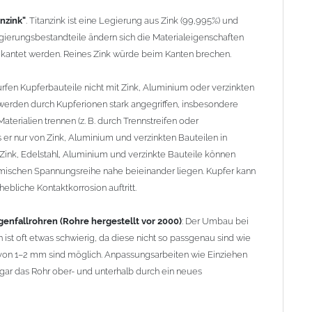
ar das Rohr ober- und unterhalb durch ein neues
anzink"
. Titanzink ist eine Legierung aus Zink (99,995%) und
ierungsbestandteile ändern sich die Materialeigenschaften
ekantet werden. Reines Zink würde beim Kanten brechen.
nd HT-Rohren
: Der direkte Zusammenbau von Metall- und
Wandstärken nur eingeschränkt möglich. Zu diesem Zweck
rfen Kupferbauteile nicht mit Zink, Aluminium oder verzinkten
agen stehen wir Ihnen gern zur Verfügung.
erden durch Kupferionen stark angegriffen, insbesondere
terialien trennen (z. B. durch Trennstreifen oder
er nur von Zink, Aluminium und verzinkten Bauteilen in
Zink, Edelstahl, Aluminium und verzinkte Bauteile können
emischen Spannungsreihe nahe beieinander liegen. Kupfer kann
ebliche Kontaktkorrosion auftritt.
enfallrohren (Rohre hergestellt vor 2000)
: Der Umbau bei
 ist oft etwas schwierig, da diese nicht so passgenau sind wie
on 1–2 mm sind möglich. Anpassungsarbeiten wie Einziehen
ar das Rohr ober- und unterhalb durch ein neues