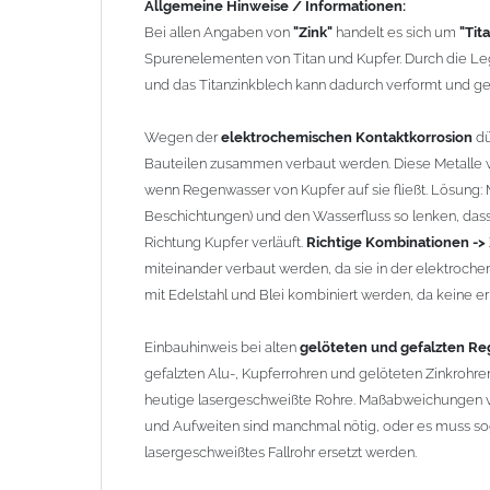
Allgemeine Hinweise / Informationen:
und Aufweiten sind manchmal nötig, oder es muss sog
Bei allen Angaben von
"Zink"
handelt es sich um
"Tit
lasergeschweißtes Fallrohr ersetzt werden.
Spurenelementen von Titan und Kupfer. Durch die Leg
und das Titanzinkblech kann dadurch verformt und g
Zusammenbau von
Metall-Regenfallrohren mit KG- u
Kunststoffrohren ist aufgrund der unterschiedlichen 
Wegen der
elektrochemischen Kontaktkorrosion
dü
führen wir einige Adapter in unserem Sortiment. Bei Fr
Bauteilen zusammen verbaut werden. Diese Metalle w
wenn Regenwasser von Kupfer auf sie fließt. Lösung: Ma
Beschichtungen) und den Wasserfluss so lenken, dass 
Richtung Kupfer verläuft.
Richtige Kombinationen ->
miteinander verbaut werden, da sie in der elektroch
mit Edelstahl und Blei kombiniert werden, da keine erh
Einbauhinweis bei alten
gelöteten und gefalzten Reg
gefalzten Alu-, Kupferrohren und gelöteten Zinkrohren
heutige lasergeschweißte Rohre. Maßabweichungen v
und Aufweiten sind manchmal nötig, oder es muss sog
lasergeschweißtes Fallrohr ersetzt werden.