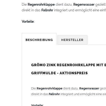
Die
Regenrohrklappe
dient dazu,
Regenwasser
gezielt
direkt in das
Fallrohr
integriert und ermöglicht eine e
Vorteile:
Oben mit
Fallrohrmuffe
für eine einfache und si
Unten mit
Einzug
– keine zusätzliche Steckmuffe 
Ohne Lötarbeiten nahtlos in den
Fallrohrstrang
e
BESCHREIBUNG
HERSTELLER
Langlebig und korrosionsbeständig durch hoch
Mit praktischer
Griffmulde
für komfortables Öffn
Herausnehmbares
Sieb
zur schnellen und einfa
Kurz gesagt: Diese
Regenrohrklappe
hat zu Rech
GRÖMO ZINK REGENROHRKLAPPE MIT E
Einfache Montage:
GRIFFMULDE - AKTIONSPREIS
Ca. 23,5 cm aus dem
Fallrohr
heraussägen
Regenrohrklappe
dazwischen stecken
FERTIG!
Die
Regenrohrklappe
dient dazu,
Regenwasser
gezie
direkt in das
Fallrohr
integriert und ermöglicht eine 
Der nachträgliche Einbau ist problemlos möglich:
Durch einfaches Heraussägen eines ca. 23,5 cm langen 
Vorteile: