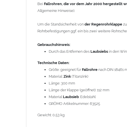
Bei
Fallrohren, die vor dem Jahr 2000 hergestellt 
Gewicht: 0,53 kg
Allgemeine Hinweise).
Allgemeine Hinweise / Informationen:
Um die Standsicherheit von
der Regenrohrklappe
zu
Bei allen Angaben von
"Zink"
handelt es sich um
"Tita
Rohrbefestigungen ggf. ein bis zwei weitere Rohrsch
Spurenelementen von Titan und Kupfer. Durch die Legi
das Titanzinkblech kann dadurch verformt und gekant
Gebrauchshinweis:
Durch das Entfernen des
Laubsiebs
in den Win
Wegen der
elektrochemischen Kontaktkorrosion
dürfe
Bauteilen zusammen verbaut werden. Diese Metalle we
Technische Daten:
Regenwasser von Kupfer auf sie fließt. Lösung: Material
Größe: geeignet für
Fallrohre
nach DIN 18461 
den Wasserfluss so lenken, dass er nur von Zink, Alumi
Material:
Zink
(Titanzink)
Richtige Kombinationen ->
Zink, Edelstahl, Aluminium 
Länge: 300 mm
sie in der elektrochemischen Spannungsreihe nahe beie
Länge der Klappe (geöffnet): 112 mm
werden, da keine erhebliche Kontaktkorrosion auftritt.
Material
Laubsieb
: Edelstahl
GRÖMO Artikelnummer: 63525
Einbauhinweis bei alten
gelöteten und gefalzten Regenf
Gewicht: 0,53 kg
gefalzten Alu-, Kupferrohren und gelöteten Zinkrohren 
heutige lasergeschweißte Rohre. Maßabweichungen vo