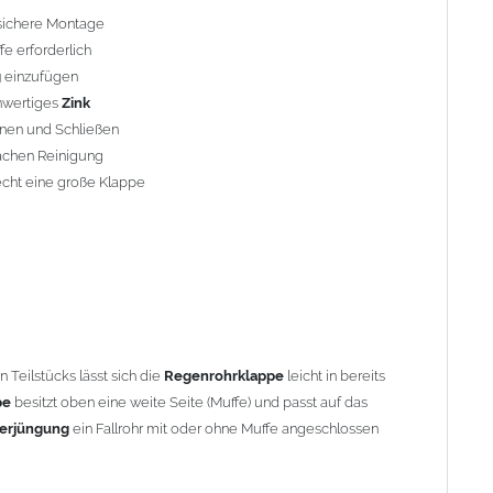
esitzt oben eine weite Seite (Muffe) und passt auf das normale
 sichere Montage
g
ein Fallrohr mit oder ohne Muffe angeschlossen werden.
e erforderlich
g
einzufügen
den
, beachten Sie bitte den Einbauhinweis (siehe -> Allgemeine
hwertiges
Zink
fnen und Schließen
fachen Reinigung
währleisten, können in Abhängigkeit der vorhandenen
echt eine große Klappe
len notwendig werden.
ermonaten lassen sich Vereisungen zuverlässig vermeiden.
t Außendurchmesser 76 mm
Teilstücks lässt sich die
Regenrohrklappe
leicht in bereits
pe
besitzt oben eine weite Seite (Muffe) und passt auf das
erjüngung
ein Fallrohr mit oder ohne Muffe angeschlossen