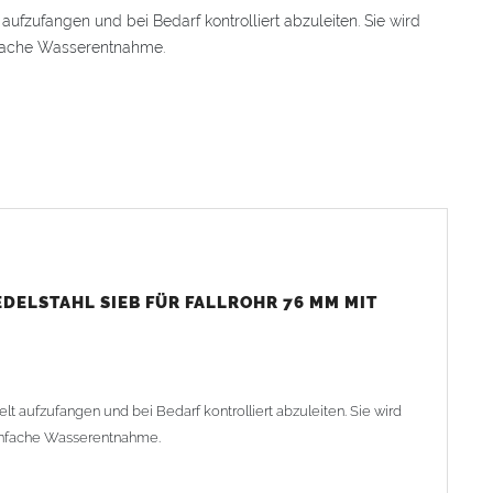
 aufzufangen und bei Bedarf kontrolliert abzuleiten. Sie wird
infache Wasserentnahme.
chere Montage
erforderlich
inzufügen
wertiges
Zink
en und Schließen
chen Reinigung
t eine große Klappe
DELSTAHL SIEB FÜR FALLROHR 76 MM MIT
lt aufzufangen und bei Bedarf kontrolliert abzuleiten. Sie wird
einfache Wasserentnahme.
Teilstücks lässt sich die
Regenrohrklappe
leicht in bereits