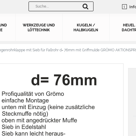
Inf
UND
WERKZEUGE UND
KUGELN /
HEUEL
E
LÖTTECHNIK
HALBKUGELN
DACHTR
egenrohrklappe mit Sieb für Fallrohr d= 76mm mit Griffmulde GRÖMO AKTIONSPR