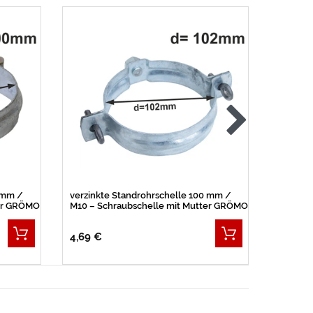
Top-Art
0 mm /
verzinkte Standrohrschelle 100 mm /
Zink Fa
ter GRÖMO
M10 – Schraubschelle mit Mutter GRÖMO
Wassers
BESTSE
4,69 €
60,89 