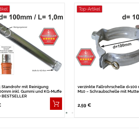
tikel
Top-Artikel
t Standrohr mit Reinigung
verzinkte Fallrohrschelle d=10
00mm inkl. Gummi und KG-Muffe
M10 – Schraubschelle mit Mut
 BESTSELLER
€
2,59 €