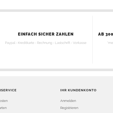
EINFACH SICHER ZAHLEN
AB 300
Paypal - Kreditkarte - Rechnung - Lastschrift - Vorkasse
*me
SERVICE
IHR KUNDENKONTO
osten
Anmelden
rten
Registrieren