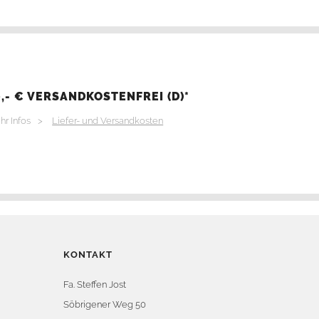
,- € VERSANDKOSTENFREI (D)*
hr Infos >
Liefer- und Versandkosten
KONTAKT
Fa. Steffen Jost
Söbrigener Weg 50