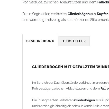
Rohrverzüge, zwischen Ablaufstutzen und dem
Fallroh
Die in Segmenten verlöteten
Gliederbögen
aus
Kupfer
und werden gleichzeitig als schmückende Stilelement
Der
Gliederbogen
besteht aus dem Segmentbogen und
hineinschieben lässt. Somit ist eine schnelle und einf
BESCHREIBUNG
HERSTELLER
Der
Gliederbogen
wird mit einem gefalztem Standard-
als Schmuckbogen (Schweizer, Classico, Renaissance, D
Schmuckbögen finden Sie im Shop unter "Zulage Winkel
GLIEDERBOGEN MIT GEFALZTEM WINK
Die Ausladung wird von Mitte Stutzen bis Mitte Fall
2-teilig geliefert.
Im Bereich der Dachüberstände verbindet man durc
Rohrverzüge, zwischen Ablaufstutzen und dem
Fallr
Lieferzeit: ca. 1-2 Wochen nach Zahlungseingang
Die in Segmenten verlöteten
Gliederbögen
aus
Kupf
Sonderanfertigung: Artikel wird kundenspezifisch ang
und werden gleichzeitig als schmückende Stileleme