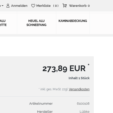
o
Anmelden
Merkliste
Warenkorb
0
( 0 )
 ALU
HEUEL ALU
KAMINABDECKUNG
ITTE
SCHNEEFANG
*
273,89 EUR
Inhalt
1
Stück
* inkl. ges. MwSt. zzgl.
Versandkosten
Artikelnummer
6100108
Hersteller
Lübke