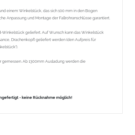
nd einem Winkelstück, das sich 100 mm in den Bogen
fache Anpassung und Montage der Fallrohranschlüsse garantiert.
d-Winkelstück geliefert. Auf Wunsch kann das Winkelstück
ance, Drachenkopf) geliefert werden (den Aufpreis für
elstück").
lrohr gemessen. Ab 1300mm Ausladung werden die
angefertigt - keine Rücknahme möglich!