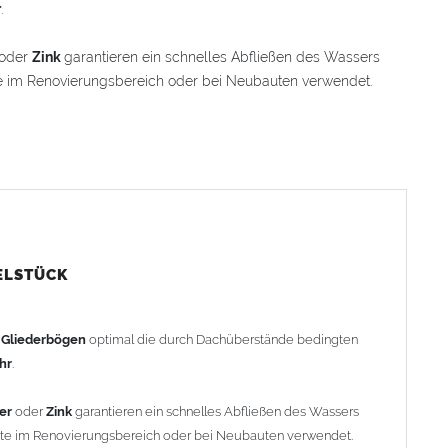
r
.
oder
Zink
garantieren ein schnelles Abfließen des Wassers
e im Renovierungsbereich oder bei Neubauten verwendet.
 einem Winkelstück, das sich 100 mm in den Bogen
ache Anpassung und Montage der Fallrohranschlüsse garantiert.
Winkelstück geliefert. Auf Wunsch kann das Winkelstück auch
rachenkopf) geliefert werden (den Aufpreis für
stück").
ELSTÜCK
rohr gemessen. Ab 1300mm Ausladung werden die Gliederbögen
h
Gliederbögen
optimal die durch Dachüberstände bedingten
ohr
.
er
oder
Zink
garantieren ein schnelles Abfließen des Wassers
efertigt - keine Rücknahme möglich!
nte im Renovierungsbereich oder bei Neubauten verwendet.