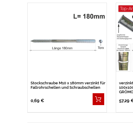
Top-Ar
Stockschraube M10 x 180mm verzinkt für
verzink
Fallrohrschellen und Schraubschellen
100x10
GRÖMO
0,69 €
57,29 