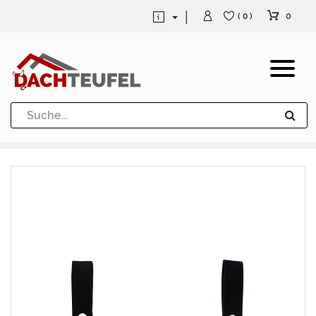
0
( 0 )
Dachrinne und Fallrohre
Werkzeuge und Löttechnik
Kugeln / Halbkugeln
Heuel Alu Dachtritte
Heuel Alu Schneefang
Kaminabdeckung