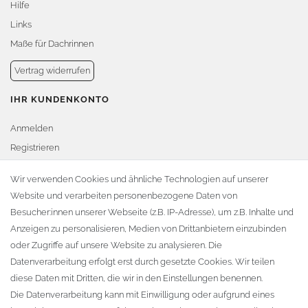
Hilfe
Links
Maße für Dachrinnen
Vertrag widerrufen
IHR KUNDENKONTO
Anmelden
Registrieren
Warenkorb
Wir verwenden Cookies und ähnliche Technologien auf unserer
Website und verarbeiten personenbezogene Daten von
Zur Kasse
Besucher:innen unserer Webseite (z.B. IP-Adresse), um z.B. Inhalte und
KONTAKT
Anzeigen zu personalisieren, Medien von Drittanbietern einzubinden
oder Zugriffe auf unsere Website zu analysieren. Die
Fa. Steffen Jost
Datenverarbeitung erfolgt erst durch gesetzte Cookies. Wir teilen
Söbrigener Weg 50
diese Daten mit Dritten, die wir in den Einstellungen benennen.
D-01796 Pirna
Die Datenverarbeitung kann mit Einwilligung oder aufgrund eines