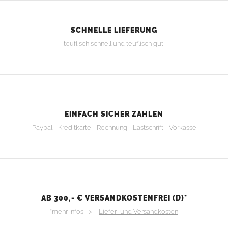
SCHNELLE LIEFERUNG
teuflisch schnell und teuflisch gut!
EINFACH SICHER ZAHLEN
Paypal - Kreditkarte - Rechnung - Lastschrift - Vorkasse
AB 300,- € VERSANDKOSTENFREI (D)*
*mehr Infos >
Liefer- und Versandkosten