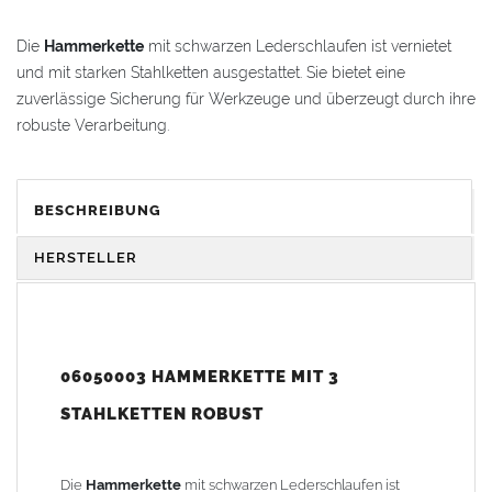
Die
Hammerkette
mit schwarzen Lederschlaufen ist vernietet
und mit starken Stahlketten ausgestattet. Sie bietet eine
zuverlässige Sicherung für Werkzeuge und überzeugt durch ihre
robuste Verarbeitung.
VORTEILE & KOMFORT
BESCHREIBUNG
Haltbar
: Schlaufen aus strapazierfähigem Rindsleder
Strapazierfähig
: Vernietete Verbindungen für hohe
HERSTELLER
Belastbarkeit
Stahlhart
: Drei Ketten aus hochwertigem Stahl,
korrosionsbeständig veredelt
06050003 HAMMERKETTE MIT 3
Gewicht: 0,08 kg
STAHLKETTEN ROBUST
Die
Hammerkette
mit schwarzen Lederschlaufen ist