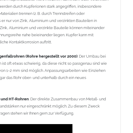
Wandstärken nur eingeschränkt möglich. Zu diesem Zweck
erden durch Kupferionen stark angegriffen, insbesondere
agen stehen wir Ihnen gern zur Verfügung.
terialien trennen (z. B. durch Trennstreifen oder
er nur von Zink, Aluminium und verzinkten Bauteilen in
Zink, Aluminium und verzinkte Bauteile können miteinander
nnungsreihe nahe beieinander liegen. Kupfer kann mit
che Kontaktkorrosion auftritt.
enfallrohren (Rohre hergestellt vor 2000)
: Der Umbau bei
 ist oft etwas schwierig, da diese nicht so passgenau sind wie
on 1–2 mm sind möglich. Anpassungsarbeiten wie Einziehen
ar das Rohr ober- und unterhalb durch ein neues
- und HT-Rohren
: Der direkte Zusammenbau von Metall- und
 Wandstärken nur eingeschränkt möglich. Zu diesem Zweck
ragen stehen wir Ihnen gern zur Verfügung.