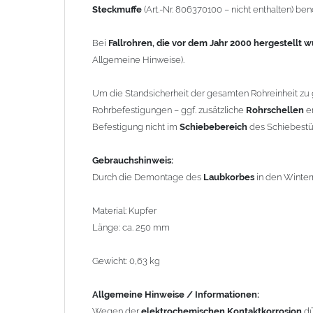
Steckmuffe
(Art.-Nr. 806370100 – nicht enthalten) benö
Gewicht: 0,63 kg
Bei
Fallrohren, die vor dem Jahr 2000 hergestellt 
Allgemeine Hinweise / Informationen:
Allgemeine Hinweise).
Wegen der
elektrochemischen Kontaktkorrosion
dürfe
Bauteilen zusammen verbaut werden. Diese Metalle we
Um die Standsicherheit der gesamten Rohreinheit zu
Regenwasser von Kupfer auf sie fließt. Lösung: Material
Rohrbefestigungen – ggf. zusätzliche
Rohrschellen
er
den Wasserfluss so lenken, dass er nur von Zink, Alumi
Befestigung nicht im
Schiebebereich
des Schiebestüc
Richtige Kombinationen ->
Zink, Aluminium und verzink
elektrochemischen Spannungsreihe nahe beieinander li
Gebrauchshinweis:
da keine erhebliche Kontaktkorrosion auftritt.
Durch die Demontage des
Laubkorbes
in den Winter
Einbauhinweis bei alten
gelöteten und gefalzten Regenf
Material: Kupfer
gefalzten Alu-, Kupferrohren und gelöteten Zinkrohren 
Länge: ca. 250 mm
heutige lasergeschweißte Rohre. Maßabweichungen vo
und Aufweiten sind manchmal nötig, oder es muss sog
Gewicht: 0,63 kg
lasergeschweißtes Fallrohr ersetzt werden.
Allgemeine Hinweise / Informationen:
Zusammenbau von
Metall-Regenfallrohren mit KG- u
Wegen der
elektrochemischen Kontaktkorrosion
dü