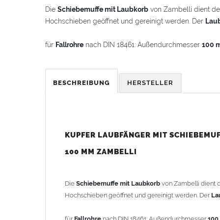
Die
Schiebemuffe mit Laubkorb
von Zambelli dient de
Hochschieben geöffnet und gereinigt werden. Der
Lau
für
Fallrohre
nach DIN 18461: Außendurchmesser
100 
Vorteile:
Der
Laubkorb
kann zur Reinigung spielend lei
BESCHREIBUNG
HERSTELLER
Ohne Lötarbeiten nahtlos in den
Fallrohrstrang
e
Einfache Wartung durch zugängliche Konstrukti
Robuste und langlebige Ausführung aus
Kupfer
Geeignet für den nachträglichen Einbau
KUPFER LAUBFÄNGER MIT SCHIEBEMU
Einfache Montage:
100 MM ZAMBELLI
Ca. 18,5 cm aus dem
Fallrohr
heraussägen
Laubkorb
in das untere Fallrohr stecken bis di
Unteres Rohr muss aufgemufft sein!)
Die
Schiebemuffe mit Laubkorb
von Zambelli dient 
Schiebestück
einsetzen und nach unten schieb
Hochschieben geöffnet und gereinigt werden. Der
La
FERTIG!
für
Fallrohre
nach DIN 18461: Außendurchmesser
100