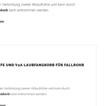
r Verbindung zweier Ablaufrohre und kann durch
bkorb
kann entnommen werden.
mm
cht herausgenommen werden
inzufügen
on
FFE UND V2A LAUBFANGKORB FÜR FALLROHR
e zwei Einhängelaschen in der Rohroberkante hängen (Achtung:
der Verbindung zweier Ablaufrohre und kann durch
en
ubkorb
kann entnommen werden.
 mm