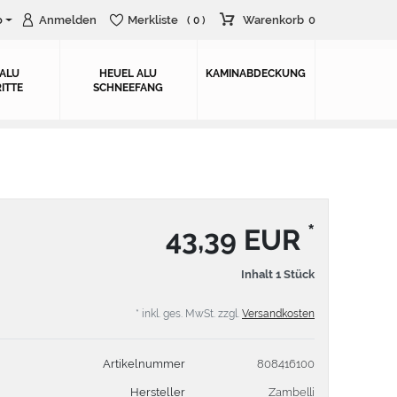
o
Anmelden
Merkliste
Warenkorb
0
( 0 )
 ALU
HEUEL ALU
KAMINABDECKUNG
ITTE
SCHNEEFANG
*
43,39 EUR
Inhalt
1
Stück
* inkl. ges. MwSt. zzgl.
Versandkosten
Artikelnummer
808416100
Hersteller
Zambelli