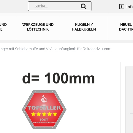
Inf
UND
WERKZEUGE UND
KUGELN /
HEUEL
E
LÖTTECHNIK
HALBKUGELN
DACHTR
änger mit Schiebemuffe und V2A Laubfangkorb für Fallrohr d=100mm