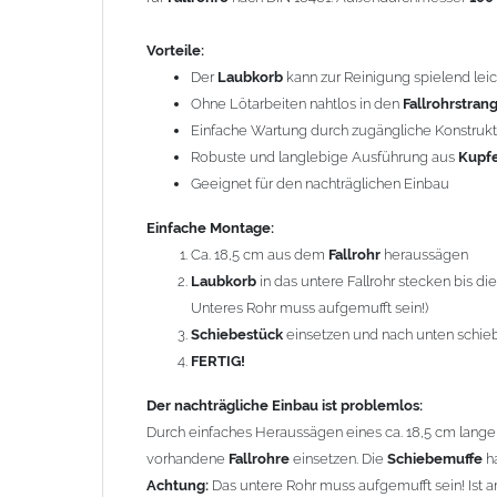
Der nachträgliche Einbau ist problemlos:
Durch einfaches Heraussägen eines ca. 18,5 cm langen 
Vorteile:
vorhandene
Fallrohre
einsetzen. Die
Schiebemuffe
hat 
Der
Laubkorb
kann zur Reinigung spielend l
Achtung:
Das untere Rohr muss aufgemufft sein! Ist am 
Ohne Lötarbeiten nahtlos in den
Fallrohrstran
Steckmuffe
(Art.-Nr. 806370100 – nicht enthalten) benöt
Einfache Wartung durch zugängliche Konstrukt
Robuste und langlebige Ausführung aus
Kupf
Bei
Fallrohren, die vor dem Jahr 2000 hergestellt wur
Geeignet für den nachträglichen Einbau
Hinweise).
Einfache Montage:
Um die Standsicherheit der gesamten Rohreinheit zu 
Ca. 18,5 cm aus dem
Fallrohr
heraussägen
Rohrbefestigungen – ggf. zusätzliche
Rohrschellen
erfo
Laubkorb
in das untere Fallrohr stecken bis d
Befestigung nicht im
Schiebebereich
des Schiebestücks
Unteres Rohr muss aufgemufft sein!)
Schiebestück
einsetzen und nach unten schie
Gebrauchshinweis:
FERTIG!
Durch die Demontage des
Laubkorbes
in den Winterm
Der nachträgliche Einbau ist problemlos:
Durch einfaches Heraussägen eines ca. 18,5 cm langen 
Material: Kupfer
vorhandene
Fallrohre
einsetzen. Die
Schiebemuffe
ha
Länge: ca. 250 mm
Achtung:
Das untere Rohr muss aufgemufft sein! Ist a