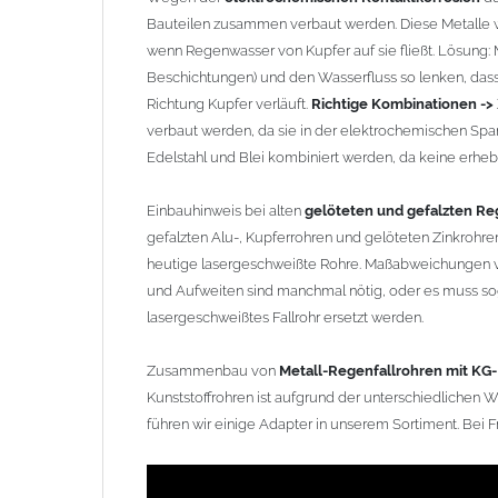
Kunststoffrohren ist aufgrund der unterschiedlichen 
Bauteilen zusammen verbaut werden. Diese Metalle w
führen wir einige Adapter in unserem Sortiment. Bei Fr
wenn Regenwasser von Kupfer auf sie fließt. Lösung: Ma
Beschichtungen) und den Wasserfluss so lenken, dass 
Richtung Kupfer verläuft.
Richtige Kombinationen ->
verbaut werden, da sie in der elektrochemischen Spa
Edelstahl und Blei kombiniert werden, da keine erhebli
Einbauhinweis bei alten
gelöteten und gefalzten Reg
gefalzten Alu-, Kupferrohren und gelöteten Zinkrohren
heutige lasergeschweißte Rohre. Maßabweichungen v
und Aufweiten sind manchmal nötig, oder es muss sog
lasergeschweißtes Fallrohr ersetzt werden.
Zusammenbau von
Metall-Regenfallrohren mit KG
Kunststoffrohren ist aufgrund der unterschiedlichen
führen wir einige Adapter in unserem Sortiment. Bei F