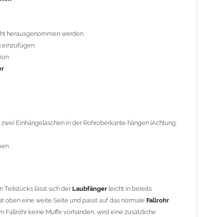
Teilstücks lässt sich der
Laubfänger
leicht in bereits
oben eine weite Seite und passt auf das normale
Fallrohr
.
eicht herausgenommen werden
Fallrohr keine Muffe vorhanden, wird eine zusätzliche
g
einzufügen
igt. Diesen Artikel finden Sie unter
Reduzierungen
.
ion
er
den
, beachten Sie bitte den Einbauhinweis (siehe -> Allgemeine
gewährleisten, können – abhängig von den vorhandenen
rderlich sein. Dabei ist darauf zu achten, dass die obere
ie zwei Einhängelaschen in der Rohroberkante hängen (Achtung:
 montiert wird.
ben
onaten werden Vereisungen zuverlässig verhindert.
Teilstücks lässt sich der
Laubfänger
leicht in bereits
t oben eine weite Seite und passt auf das normale
Fallrohr
.
m Fallrohr keine Muffe vorhanden, wird eine zusätzliche