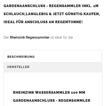
GARDENAANSCHLUSS - REGENSAMMLER INKL. 1M
SCHLAUCH,LANGLEBIG & JETZT GÜNSTIG KAUFEN,
IDEAL FÜR ANSCHLUSS AN REGENTONNE!
Der
Rheinzink Regensammler
ist ideal für die
Regenwassernutzung
geeignet und ermöglicht das komfortable
Sammeln von Regenwasser für Garten und Haushalt.
BESCHREIBUNG
Passend für
Fallrohre
nach DIN 18461 mit einem
Außendurchmesser von 100 mm (nicht geeignet für
HERSTELLER
Kupferrohre!).
Einfache Montage:
RHEINZINK WASSERSAMMLER 100 MM
Ca. 30 cm aus dem Fallrohr heraussägen
Wassersammler
mit Schiebemuffe (Langmuffe)
GARDENAANSCHLUSS - REGENSAMMLER
dazwischen stecken