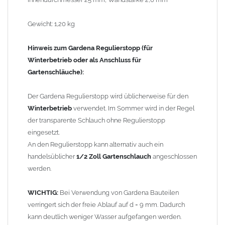
Zum Entfernen des Regulierstopps genügt es, die graue
Überwurfmutter leicht zu lösen und den Regulierstopp
Gewicht: 1,20 kg
abzuziehen (festsitzend, daher ggf. etwas straffer ziehen).
Hinweis zum Gardena Regulierstopp (für
Der
RHEINZINK Regensammler
wurde entwickelt, um
Winterbetrieb oder als Anschluss für
Regenwasser
einfach und effektiv aufzufangen. Überlaufende
Gartenschläuche):
Regentonnen
gehören damit der Vergangenheit an. Der
Wassersammler
hält die Tonne bis zur gewünschten Füllhöhe
Der Gardena Regulierstopp wird üblicherweise für den
gefüllt.
Winterbetrieb
verwendet. Im Sommer wird in der Regel
der transparente Schlauch ohne Regulierstopp
Auch der nachträgliche Einbau ist problemlos:
eingesetzt.
Durch einfaches Heraussägen eines ca. 30 cm langen Teilstücks
An den Regulierstopp kann alternativ auch ein
lässt sich der
RHEINZINK Regensammler
leicht in bereits
handelsüblicher
1/2 Zoll Gartenschlauch
angeschlossen
vorhandene
Fallrohre
einsetzen. Dank der verlängerten
werden.
Steckmuffe fügt er sich ohne Lötarbeiten nahtlos in den
Regenfallrohrstrang ein. Ein Aufweiten des unteren
WICHTIG:
Bei Verwendung von Gardena Bauteilen
Rohrabschlusses ist nicht erforderlich.
verringert sich der freie Ablauf auf d = 9 mm. Dadurch
kann deutlich weniger Wasser aufgefangen werden.