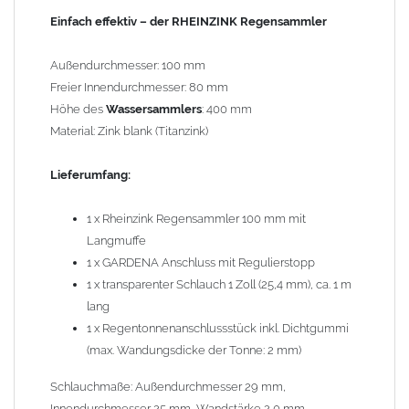
Einfach effektiv – der RHEINZINK Regensammler
Der Gardena Regulierstopp wird üblicherweise für den
Winterbetrieb
verwendet. Im Sommer wird in der Regel der
Außendurchmesser: 100 mm
transparente Schlauch ohne Regulierstopp eingesetzt.
Freier Innendurchmesser: 80 mm
An den Regulierstopp kann alternativ auch ein handelsüblicher
Höhe des
Wassersammlers
: 400 mm
1/2 Zoll Gartenschlauch
angeschlossen werden.
Material: Zink blank (Titanzink)
WICHTIG:
Bei Verwendung von Gardena Bauteilen verringert
Lieferumfang:
sich der freie Ablauf auf d = 9 mm. Dadurch kann deutlich
weniger Wasser aufgefangen werden.
1 x Rheinzink Regensammler 100 mm mit
Bitte verwenden Sie bevorzugt den beiliegenden
1 Zoll Schlauch
Langmuffe
mit einer freien Durchlauföffnung von d = 18 mm zum Anschluss
1 x GARDENA Anschluss mit Regulierstopp
der
Regentonne
.
1 x transparenter Schlauch 1 Zoll (25,4 mm), ca. 1 m
Der 1 Zoll Schlauch passt
nicht
auf den Regulierstopp.
lang
1 x Regentonnenanschlussstück inkl. Dichtgummi
Wenn Sie den Gardena Regulierstopp mit dem beiliegenden 1
(max. Wandungsdicke der Tonne: 2 mm)
Zoll Schlauch verbinden möchten, wird zusätzlich ein
Gardena
Adapter Nr. 2921
benötigt (Adapter ist nicht enthalten).
Schlauchmaße: Außendurchmesser 29 mm,
Innendurchmesser 25 mm, Wandstärke 2,0 mm