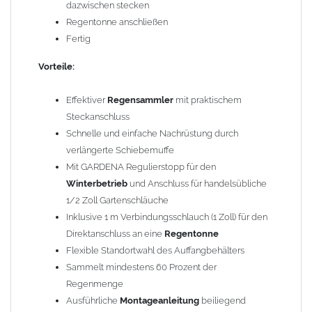
dazwischen stecken
Freier Innendurchmesser: 80 mm
Regentonne anschließen
Höhe des
Wassersammlers
: 400 mm
Fertig
Material: Zink blank (Titanzink)
Vorteile:
Lieferumfang:
Effektiver
Regensammler
mit praktischem
1 x Rheinzink Regensammler 100 mm mit Langmuffe
Steckanschluss
1 x GARDENA Anschluss mit Regulierstopp
Schnelle und einfache Nachrüstung durch
1 x transparenter Schlauch 1 Zoll (25,4 mm), ca. 1 m lang
verlängerte Schiebemuffe
1 x Regentonnenanschlussstück inkl. Dichtgummi (max.
Mit GARDENA Regulierstopp für den
Wandungsdicke der Tonne: 2 mm)
Winterbetrieb
und Anschluss für handelsübliche
1/2 Zoll Gartenschläuche
Schlauchmaße: Außendurchmesser 29 mm, Innendurchmesser
Inklusive 1 m Verbindungsschlauch (1 Zoll) für den
25 mm, Wandstärke 2,0 mm
Direktanschluss an eine
Regentonne
Flexible Standortwahl des Auffangbehälters
Gewicht: 1,20 kg
Sammelt mindestens 60 Prozent der
Regenmenge
Hinweis zum Gardena Regulierstopp (für Winterbetrieb oder als
Ausführliche
Montageanleitung
beiliegend
Anschluss für Gartenschläuche):