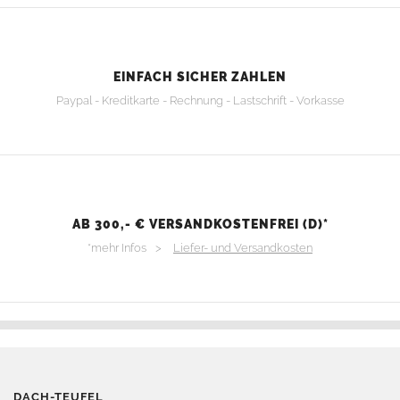
EINFACH SICHER ZAHLEN
Paypal - Kreditkarte - Rechnung - Lastschrift - Vorkasse
AB 300,- € VERSANDKOSTENFREI (D)*
*mehr Infos >
Liefer- und Versandkosten
DACH-TEUFEL