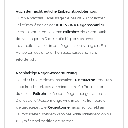
Titanzink ist eine Legierung aus Zink (99,995%) und
Spurenelementen von Titan und Kupfer. Durch die
Auch der nachträgliche Einbau ist problemlos:
Legierungsbestandteile ändern sich die Materialeigenschaften
Durch einfaches Heraussägen eines ca. 30 cm langen
und das Titanzinkblech kann dadurch verformt und gekantet
Teilstücks lässt sich der
RHEINZINK Regensammler
werden. Reines Zink würde beim Kanten brechen.
leicht in bereits vorhandene
Fallrohre
einsetzen. Dank
der verlängerten Steckmuffe fügt er sich ohne
Wegen der
elektrochemischen Kontaktkorrosion
dürfen
Lötarbeiten nahtlos in den Regenfallrohrstrang ein. Ein
Kupferbauteile nicht mit Zink, Aluminium oder verzinkten
Aufweiten des unteren Rohrabschlusses ist nicht
Bauteilen zusammen verbaut werden. Diese Metalle werden
erforderlich.
durch Kupferionen stark angegriffen, insbesondere wenn
Regenwasser von Kupfer auf sie fließt. Lösung: Materialien
Nachhaltige Regenwassernutzung
trennen (z. B. durch Trennstreifen oder Beschichtungen) und den
Der Abscheider dieses innovativen
RHEINZINK
Produkts
Wasserfluss so lenken, dass er nur von Zink, Aluminium und
ist so konstruiert, dass er mindestens 60 Prozent der
verzinkten Bauteilen in Richtung Kupfer verläuft.
Richtige
durch das
Fallrohr
fließenden Regenmenge sammelt.
Kombinationen ->
Zink, Aluminium und verzinkte Bauteile
Die restliche Wassermenge wird in den Fallrohrbereich
können miteinander verbaut werden, da sie in der
weitergeleitet. Die
Regentonne
muss nicht direkt am
elektrochemischen Spannungsreihe nahe beieinander liegen.
Fallrohr stehen, sondern kann bei Schlauchlängen von bis
Kupfer kann mit Edelstahl und Blei kombiniert werden, da keine
zu 5 m flexibel positioniert werden.
erhebliche Kontaktkorrosion auftritt.