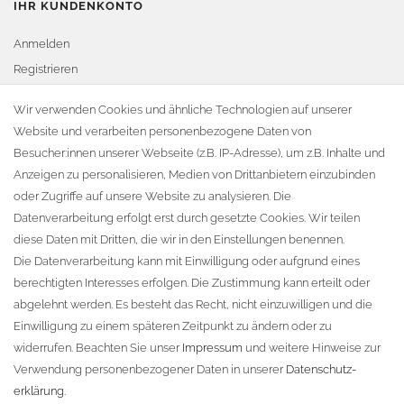
IHR KUNDENKONTO
Anmelden
Registrieren
Warenkorb
Wir verwenden Cookies und ähnliche Technologien auf unserer
Website und verarbeiten personenbezogene Daten von
Zur Kasse
Besucher:innen unserer Webseite (z.B. IP-Adresse), um z.B. Inhalte und
KONTAKT
Anzeigen zu personalisieren, Medien von Drittanbietern einzubinden
oder Zugriffe auf unsere Website zu analysieren. Die
Fa. Steffen Jost
Datenverarbeitung erfolgt erst durch gesetzte Cookies. Wir teilen
Söbrigener Weg 50
diese Daten mit Dritten, die wir in den Einstellungen benennen.
D-01796 Pirna
Die Datenverarbeitung kann mit Einwilligung oder aufgrund eines
berechtigten Interesses erfolgen. Die Zustimmung kann erteilt oder
abgelehnt werden. Es besteht das Recht, nicht einzuwilligen und die
Telefon:
+49 (0)3501 507295
Einwilligung zu einem späteren Zeitpunkt zu ändern oder zu
info@dach-teufel.de
widerrufen. Beachten Sie unser
Impressum
und weitere Hinweise zur
Verwendung personenbezogener Daten in unserer
Daten­schutz­
erklärung
.