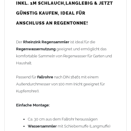
INKL. 1M SCHLAUCH,LANGLEBIG & JETZT
Regentonne anschließen
GÜNSTIG KAUFEN, IDEAL FÜR
Fertig
ANSCHLUSS AN REGENTONNE!
Vorteile:
Effektiver
Regensammler
mit praktischem Steckanschluss
Der
Rheinzink Regensammler
ist ideal für die
Schnelle und einfache Nachrüstung durch verlängerte
Regenwassernutzung
geeignet und ermöglicht das
Schiebemuffe
komfortable Sammeln von Regenwasser für Garten und
Mit GARDENA Regulierstopp für den
Winterbetrieb
und
Haushalt.
Anschluss für handelsübliche 1/2 Zoll Gartenschläuche
Inklusive 1 m Verbindungsschlauch (1 Zoll) für den
Passend für
Fallrohre
nach DIN 18461 mit einem
Direktanschluss an eine
Regentonne
Außendurchmesser von 100 mm (nicht geeignet für
Flexible Standortwahl des Auffangbehälters
Kupferrohre!).
Sammelt mindestens 60 Prozent der Regenmenge
Ausführliche
Montageanleitung
beiliegend
Einfache Montage:
Einfach effektiv – der RHEINZINK Regensammler
Ca. 30 cm aus dem Fallrohr heraussägen
Wassersammler
mit Schiebemuffe (Langmuffe)
Außendurchmesser: 100 mm