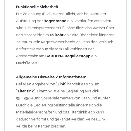
Funktionelle Sicherheit
Einbauhinweis bei alten
gelöteten und gefalzten
Die Zeichnung (Bild 2) verdeutlicht, wie bei korrekter
Regenfallrohren (Rohre hergestellt vor 2000)
: Der Umbau bei
Aufstellung der
Regentonne
ein Überlaufen verhindert
gefalzten Alu-, Kupferrohren und gelöteten Zinkrohren ist oft
wird. Bei entsprechender Füllhöhe fließt das Wasser über
etwas schwierig, da diese nicht so passgenau sind wie heutige
den Abscheider im
Fallrohr
ab. Wird über einen längeren
lasergeschweißte Rohre. Maßabweichungen von 1–2 mm sind
Zeitraum kein Regenwasser benötigt, kann der Schlauch
möglich. Anpassungsarbeiten wie Einziehen und Aufweiten sind
entfernt werden. In diesem Fall verhindert der
manchmal nötig, oder es muss sogar das Rohr ober- und
Absperrhahn am
GARDENA Regulierstopp
ein
unterhalb durch ein neues lasergeschweißtes Fallrohr ersetzt
Nachfließen.
werden.
Allgemeine Hinweise / Informationen:
Zusammenbau von
Metall-Regenfallrohren mit KG- und HT-
Bei allen Angaben von
"Zink"
handelt es sich um
Rohren
: Der direkte Zusammenbau von Metall- und
"Titanzink"
. Titanzink ist eine Legierung aus Zink
Kunststoffrohren ist aufgrund der unterschiedlichen
(99,995%) und Spurenelementen von Titan und Kupfer.
Wandstärken nur eingeschränkt möglich. Zu diesem Zweck
Durch die Legierungsbestandteile ändern sich die
führen wir einige Adapter in unserem Sortiment. Bei Fragen
Materialeigenschaften und das Titanzinkblech kann
stehen wir Ihnen gern zur Verfügung.
dadurch verformt und gekantet werden. Reines Zink
würde beim Kanten brechen.