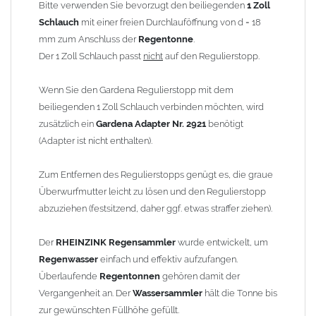
Nachhaltige Regenwassernutzung
Bitte verwenden Sie bevorzugt den beiliegenden
1 Zoll
Der Abscheider dieses innovativen
RHEINZINK
Produkts ist so
Schlauch
mit einer freien Durchlauföffnung von d = 18
konstruiert, dass er mindestens 60 Prozent der durch das
mm zum Anschluss der
Regentonne
.
Fallrohr
fließenden Regenmenge sammelt. Die restliche
Der 1 Zoll Schlauch passt
nicht
auf den Regulierstopp.
Wassermenge wird in den Fallrohrbereich weitergeleitet. Die
Regentonne
muss nicht direkt am Fallrohr stehen, sondern kann
Wenn Sie den Gardena Regulierstopp mit dem
bei Schlauchlängen von bis zu 5 m flexibel positioniert werden.
beiliegenden 1 Zoll Schlauch verbinden möchten, wird
zusätzlich ein
Gardena Adapter Nr. 2921
benötigt
Funktionelle Sicherheit
(Adapter ist nicht enthalten).
Die Zeichnung (Bild 2) verdeutlicht, wie bei korrekter Aufstellung
der
Regentonne
ein Überlaufen verhindert wird. Bei
Zum Entfernen des Regulierstopps genügt es, die graue
entsprechender Füllhöhe fließt das Wasser über den
Überwurfmutter leicht zu lösen und den Regulierstopp
Abscheider im
Fallrohr
ab. Wird über einen längeren Zeitraum
abzuziehen (festsitzend, daher ggf. etwas straffer ziehen).
kein Regenwasser benötigt, kann der Schlauch entfernt werden.
In diesem Fall verhindert der Absperrhahn am
GARDENA
Der
RHEINZINK Regensammler
wurde entwickelt, um
Regulierstopp
ein Nachfließen.
Regenwasser
einfach und effektiv aufzufangen.
Überlaufende
Regentonnen
gehören damit der
Allgemeine Hinweise / Informationen:
Vergangenheit an. Der
Wassersammler
hält die Tonne bis
Bei allen Angaben von
"Zink"
handelt es sich um
"Titanzink"
.
zur gewünschten Füllhöhe gefüllt.