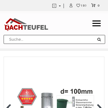
0
( 0 )
Dachrinne und Fallrohre
Werkzeuge und Löttechnik
Kugeln / Halbkugeln
Heuel Alu Dachtritte
Heuel Alu Schneefang
Kaminabdeckung